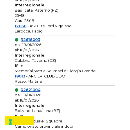
Interregionale
Basilicata: Paterno (PZ)
25+18
Gara 25+18
17030
- ASD Tre Torri Viggiano
Larocca, Fabio
R2618003
dal: 18/01/2026
al: 18/01/2026
Interregionale
Calabria: Taverna (CZ)
18 m
Memorial Mattia Scumaci e Giorgia Grande
18013
- ARCIERI CLUB LIDO
Russo, Martina
R2621004
dal: 18/01/2026
al: 18/01/2026
Interregionale
Bolzano: Lana/Lana (BZ)
18 m
O.R. Individuale+Squadre
Campionato provinciale indoor