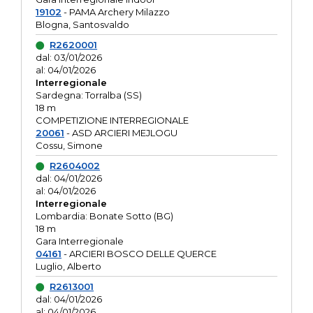
19102
- PAMA Archery Milazzo
Blogna, Santosvaldo
R2620001
dal: 03/01/2026
al: 04/01/2026
Interregionale
Sardegna: Torralba (SS)
18 m
COMPETIZIONE INTERREGIONALE
20061
- ASD ARCIERI MEJLOGU
Cossu, Simone
R2604002
dal: 04/01/2026
al: 04/01/2026
Interregionale
Lombardia: Bonate Sotto (BG)
18 m
Gara Interregionale
04161
- ARCIERI BOSCO DELLE QUERCE
Luglio, Alberto
R2613001
dal: 04/01/2026
al: 04/01/2026