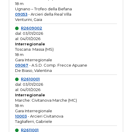
18 m
Ugnano – Trofeo della Befana
09053
- Arcieri della Real Villa
Venturini, Gaia
R2609002
dal: 03/01/2026
al: 04/01/2026
Interregionale
Toscana: Massa (MS)
18 m
Gara Interregionale
09067
- A.S.D. Comp. Frecce Apuane
De Biaso, Valentina
R2610001
dal: 03/01/2026
al: 04/01/2026
Interregionale
Marche: Civitanova Marche (MC)
18 m
Gara Interregionale
10003
- Arcieri Civitanova
Tagliaferri, Gabriele
R2611001