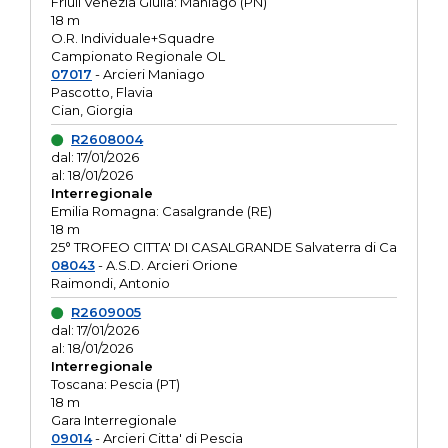
Friuli Venezia Giulia: Maniago (PN)
18 m
O.R. Individuale+Squadre
Campionato Regionale OL
07017
- Arcieri Maniago
Pascotto, Flavia
Cian, Giorgia
R2608004
dal: 17/01/2026
al: 18/01/2026
Interregionale
Emilia Romagna: Casalgrande (RE)
18 m
25° TROFEO CITTA' DI CASALGRANDE Salvaterra di Ca
08043
- A.S.D. Arcieri Orione
Raimondi, Antonio
R2609005
dal: 17/01/2026
al: 18/01/2026
Interregionale
Toscana: Pescia (PT)
18 m
Gara Interregionale
09014
- Arcieri Citta' di Pescia