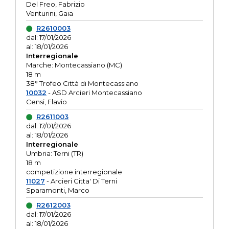
Del Freo, Fabrizio
Venturini, Gaia
R2610003
dal: 17/01/2026
al: 18/01/2026
Interregionale
Marche: Montecassiano (MC)
18 m
38° Trofeo Città di Montecassiano
10032
- ASD Arcieri Montecassiano
Censi, Flavio
R2611003
dal: 17/01/2026
al: 18/01/2026
Interregionale
Umbria: Terni (TR)
18 m
competizione interregionale
11027
- Arcieri Citta' Di Terni
Sparamonti, Marco
R2612003
dal: 17/01/2026
al: 18/01/2026