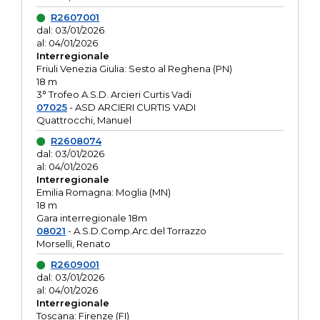
R2607001
dal: 03/01/2026
al: 04/01/2026
Interregionale
Friuli Venezia Giulia: Sesto al Reghena (PN)
18 m
3° Trofeo A.S.D. Arcieri Curtis Vadi
07025
- ASD ARCIERI CURTIS VADI
Quattrocchi, Manuel
R2608074
dal: 03/01/2026
al: 04/01/2026
Interregionale
Emilia Romagna: Moglia (MN)
18 m
Gara interregionale 18m
08021
- A.S.D.Comp.Arc.del Torrazzo
Morselli, Renato
R2609001
dal: 03/01/2026
al: 04/01/2026
Interregionale
Toscana: Firenze (FI)