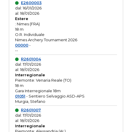
E2600003
dal: 16/01/2026
al: 18/01/2026
Estere
: Nimes (FRA)
18 m
O.R. Individuale
Nimes Archery Tournament 2026
00000
-
--
R2601004
dal: 17/01/2026
al: 18/01/2026
Interregionale
Piemonte: Venaria Reale (TO)
18 m
Gara Interregionale 18m
01051
- Sentiero Selvaggio ASD-APS
Murgia, Stefano
R2601007
dal: 17/01/2026
al: 18/01/2026
Interregionale
Piemonte: Alessandria (AL)