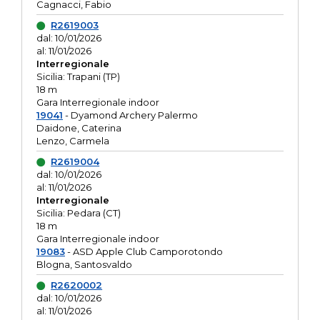
Cagnacci, Fabio
R2619003
dal: 10/01/2026
al: 11/01/2026
Interregionale
Sicilia: Trapani (TP)
18 m
Gara Interregionale indoor
19041
- Dyamond Archery Palermo
Daidone, Caterina
Lenzo, Carmela
R2619004
dal: 10/01/2026
al: 11/01/2026
Interregionale
Sicilia: Pedara (CT)
18 m
Gara Interregionale indoor
19083
- ASD Apple Club Camporotondo
Blogna, Santosvaldo
R2620002
dal: 10/01/2026
al: 11/01/2026