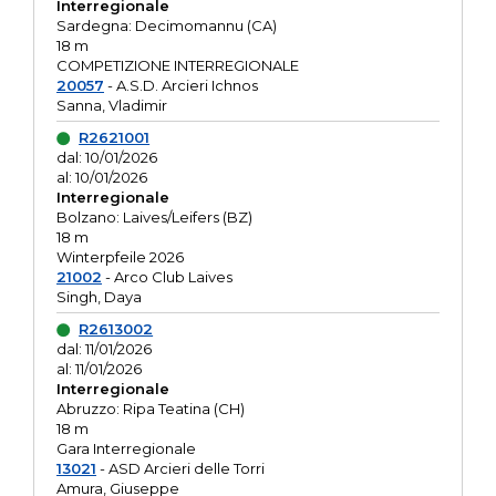
Interregionale
Sardegna: Decimomannu (CA)
18 m
COMPETIZIONE INTERREGIONALE
20057
- A.S.D. Arcieri Ichnos
Sanna, Vladimir
R2621001
dal: 10/01/2026
al: 10/01/2026
Interregionale
Bolzano: Laives/Leifers (BZ)
18 m
Winterpfeile 2026
21002
- Arco Club Laives
Singh, Daya
R2613002
dal: 11/01/2026
al: 11/01/2026
Interregionale
Abruzzo: Ripa Teatina (CH)
18 m
Gara Interregionale
13021
- ASD Arcieri delle Torri
Amura, Giuseppe