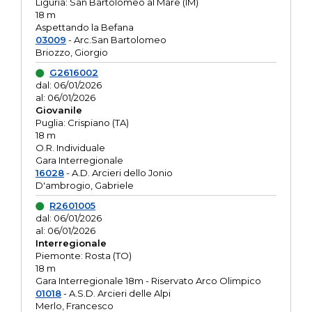
Liguria: San Bartolomeo al Mare (IM)
18 m
Aspettando la Befana
03009
- Arc.San Bartolomeo
Briozzo, Giorgio
G2616002
dal: 06/01/2026
al: 06/01/2026
Giovanile
Puglia: Crispiano (TA)
18 m
O.R. Individuale
Gara Interregionale
16028
- A.D. Arcieri dello Jonio
D'ambrogio, Gabriele
R2601005
dal: 06/01/2026
al: 06/01/2026
Interregionale
Piemonte: Rosta (TO)
18 m
Gara Interregionale 18m - Riservato Arco Olimpico
01018
- A.S.D. Arcieri delle Alpi
Merlo, Francesco