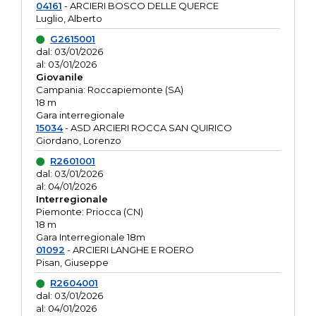
04161
- ARCIERI BOSCO DELLE QUERCE
Luglio, Alberto
G2615001
dal: 03/01/2026
al: 03/01/2026
Giovanile
Campania: Roccapiemonte (SA)
18 m
Gara interregionale
15034
- ASD ARCIERI ROCCA SAN QUIRICO
Giordano, Lorenzo
R2601001
dal: 03/01/2026
al: 04/01/2026
Interregionale
Piemonte: Priocca (CN)
18 m
Gara Interregionale 18m
01092
- ARCIERI LANGHE E ROERO
Pisan, Giuseppe
R2604001
dal: 03/01/2026
al: 04/01/2026