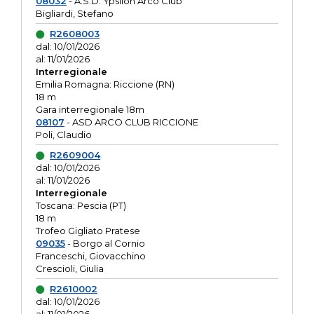
08032
- A.S.D. Ypsilon Arco Club
Bigliardi, Stefano
R2608003
dal: 10/01/2026
al: 11/01/2026
Interregionale
Emilia Romagna: Riccione (RN)
18 m
Gara interregionale 18m
08107
- ASD ARCO CLUB RICCIONE
Poli, Claudio
R2609004
dal: 10/01/2026
al: 11/01/2026
Interregionale
Toscana: Pescia (PT)
18 m
Trofeo Gigliato Pratese
09035
- Borgo al Cornio
Franceschi, Giovacchino
Crescioli, Giulia
R2610002
dal: 10/01/2026