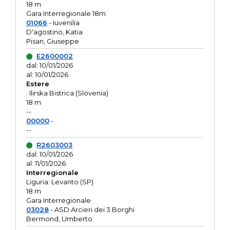
18 m
Gara Interregionale 18m
01066
- Iuvenilia
D'agostino, Katia
Pisan, Giuseppe
E2600002
dal: 10/01/2026
al: 10/01/2026
Estere
: Ilirska Bistrica (Slovenia)
18 m
--
00000
-
--
R2603003
dal: 10/01/2026
al: 11/01/2026
Interregionale
Liguria: Levanto (SP)
18 m
Gara Interregionale
03028
- ASD Arcieri dei 3 Borghi
Bermond, Umberto