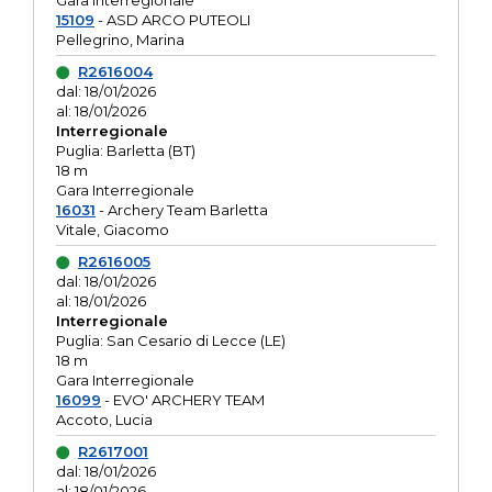
Gara interregionale
15109
- ASD ARCO PUTEOLI
Pellegrino, Marina
R2616004
dal: 18/01/2026
al: 18/01/2026
Interregionale
Puglia: Barletta (BT)
18 m
Gara Interregionale
16031
- Archery Team Barletta
Vitale, Giacomo
R2616005
dal: 18/01/2026
al: 18/01/2026
Interregionale
Puglia: San Cesario di Lecce (LE)
18 m
Gara Interregionale
16099
- EVO' ARCHERY TEAM
Accoto, Lucia
R2617001
dal: 18/01/2026
al: 18/01/2026