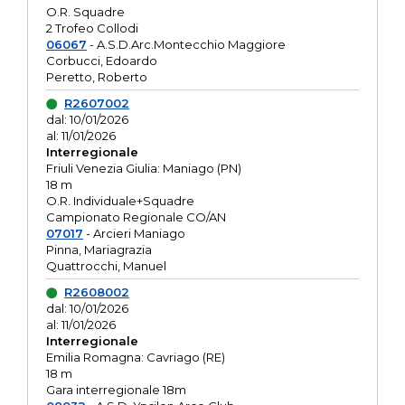
O.R. Squadre
2 Trofeo Collodi
06067
- A.S.D.Arc.Montecchio Maggiore
Corbucci, Edoardo
Peretto, Roberto
R2607002
dal: 10/01/2026
al: 11/01/2026
Interregionale
Friuli Venezia Giulia: Maniago (PN)
18 m
O.R. Individuale+Squadre
Campionato Regionale CO/AN
07017
- Arcieri Maniago
Pinna, Mariagrazia
Quattrocchi, Manuel
R2608002
dal: 10/01/2026
al: 11/01/2026
Interregionale
Emilia Romagna: Cavriago (RE)
18 m
Gara interregionale 18m