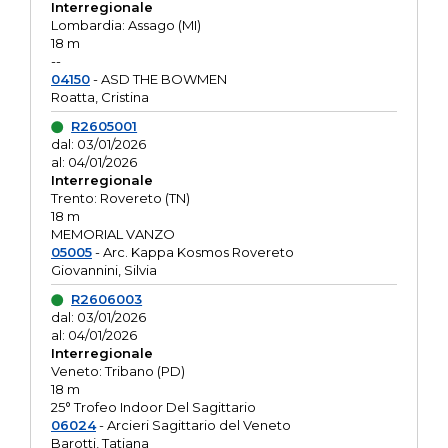
Interregionale
Lombardia: Assago (MI)
18 m
--
04150
- ASD THE BOWMEN
Roatta, Cristina
R2605001
dal: 03/01/2026
al: 04/01/2026
Interregionale
Trento: Rovereto (TN)
18 m
MEMORIAL VANZO
05005
- Arc. Kappa Kosmos Rovereto
Giovannini, Silvia
R2606003
dal: 03/01/2026
al: 04/01/2026
Interregionale
Veneto: Tribano (PD)
18 m
25° Trofeo Indoor Del Sagittario
06024
- Arcieri Sagittario del Veneto
Barotti, Tatiana