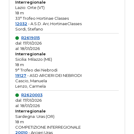
Interregionale
Lazio: Orte (VT)
18 m
33° Trofeo Hortinae Classes
12032
- A.S.D. Arc.HortinaeClasses
Sordi, Stefano
R2619015
dal: 17/01/2026
al: 18/01/2026
Interregionale
Sicilia: Milazzo (ME)
18 m
9° Trofeo dei Nebrodi
19127
- ASD ARCIERI DEI NEBRODI
Cascio, Manuela
Lenzo, Carmela
R2620003
dal: 17/01/2026
al: 18/01/2026
Interregionale
Sardegna: Uras (OR)
18 m
COMPETIZIONE INTERREGIONALE
20010
- Arcieri Uras