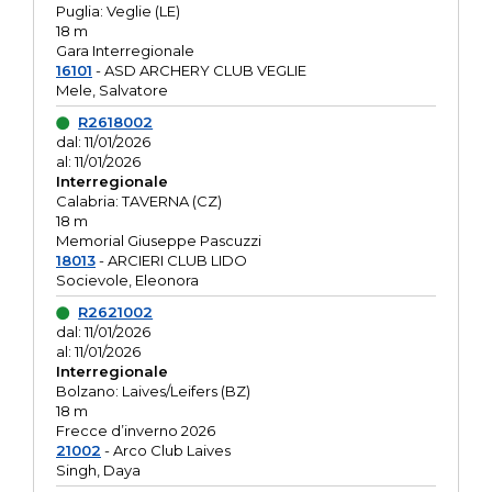
Puglia: Veglie (LE)
18 m
Gara Interregionale
16101
- ASD ARCHERY CLUB VEGLIE
Mele, Salvatore
R2618002
dal: 11/01/2026
al: 11/01/2026
Interregionale
Calabria: TAVERNA (CZ)
18 m
Memorial Giuseppe Pascuzzi
18013
- ARCIERI CLUB LIDO
Socievole, Eleonora
R2621002
dal: 11/01/2026
al: 11/01/2026
Interregionale
Bolzano: Laives/Leifers (BZ)
18 m
Frecce d’inverno 2026
21002
- Arco Club Laives
Singh, Daya