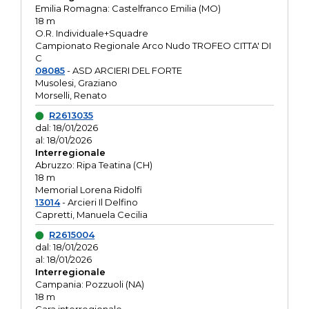
Emilia Romagna: Castelfranco Emilia (MO)
18 m
O.R. Individuale+Squadre
Campionato Regionale Arco Nudo TROFEO CITTA' DI
C
08085
- ASD ARCIERI DEL FORTE
Musolesi, Graziano
Morselli, Renato
R2613035
dal: 18/01/2026
al: 18/01/2026
Interregionale
Abruzzo: Ripa Teatina (CH)
18 m
Memorial Lorena Ridolfi
13014
- Arcieri Il Delfino
Capretti, Manuela Cecilia
R2615004
dal: 18/01/2026
al: 18/01/2026
Interregionale
Campania: Pozzuoli (NA)
18 m