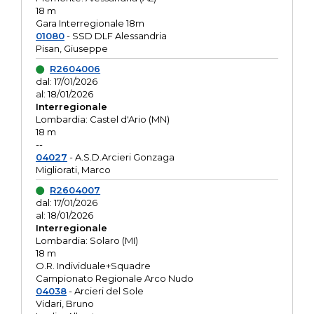
18 m
Gara Interregionale 18m
01080
- SSD DLF Alessandria
Pisan, Giuseppe
R2604006
dal: 17/01/2026
al: 18/01/2026
Interregionale
Lombardia: Castel d'Ario (MN)
18 m
--
04027
- A.S.D.Arcieri Gonzaga
Migliorati, Marco
R2604007
dal: 17/01/2026
al: 18/01/2026
Interregionale
Lombardia: Solaro (MI)
18 m
O.R. Individuale+Squadre
Campionato Regionale Arco Nudo
04038
- Arcieri del Sole
Vidari, Bruno