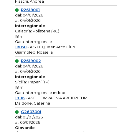
Fiaschi, Andrea
R2618001
dal: 04/01/2026
al: 04/01/2026
Interregionale
Calabria: Polistena (RC)
18 m
Gara Interregionale
18050
- A.S.D. Queen Arco Club
Giarmoleo, Rossella
R2619002
dal: 04/01/2026
al: 04/01/2026
Interregionale
Sicilia: Trapani (TP)
18 m
Gara Interregionale indoor
19116
- ASD COMPAGNIA ARCIERI ELIMI
Daidone, Caterina
G2603001
dal: 05/01/2026
al: 05/01/2026
Giovanile