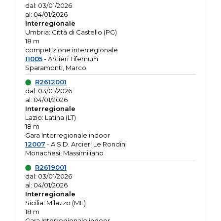
dal: 03/01/2026
al: 04/01/2026
Interregionale
Umbria: Città di Castello (PG)
18 m
competizione interregionale
11005
- Arcieri Tifernum
Sparamonti, Marco
R2612001
dal: 03/01/2026
al: 04/01/2026
Interregionale
Lazio: Latina (LT)
18 m
Gara Interregionale indoor
12007
- A.S.D. Arcieri Le Rondini
Monachesi, Massimiliano
R2619001
dal: 03/01/2026
al: 04/01/2026
Interregionale
Sicilia: Milazzo (ME)
18 m
Gara Interregionale indoor