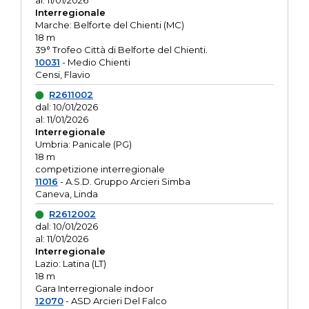
al: 11/01/2026
Interregionale
Marche: Belforte del Chienti (MC)
18 m
39° Trofeo Città di Belforte del Chienti.
10031
- Medio Chienti
Censi, Flavio
R2611002
dal: 10/01/2026
al: 11/01/2026
Interregionale
Umbria: Panicale (PG)
18 m
competizione interregionale
11016
- A.S.D. Gruppo Arcieri Simba
Caneva, Linda
R2612002
dal: 10/01/2026
al: 11/01/2026
Interregionale
Lazio: Latina (LT)
18 m
Gara Interregionale indoor
12070
- ASD Arcieri Del Falco