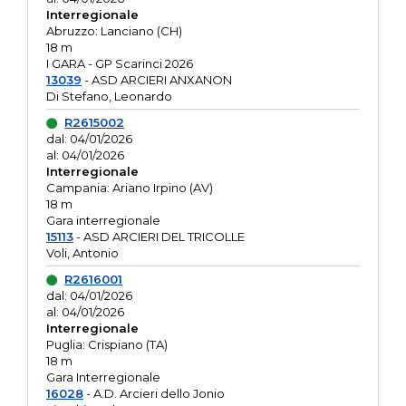
Interregionale
Abruzzo: Lanciano (CH)
18 m
I GARA - GP Scarinci 2026
13039
- ASD ARCIERI ANXANON
Di Stefano, Leonardo
R2615002
dal: 04/01/2026
al: 04/01/2026
Interregionale
Campania: Ariano Irpino (AV)
18 m
Gara interregionale
15113
- ASD ARCIERI DEL TRICOLLE
Voli, Antonio
R2616001
dal: 04/01/2026
al: 04/01/2026
Interregionale
Puglia: Crispiano (TA)
18 m
Gara Interregionale
16028
- A.D. Arcieri dello Jonio