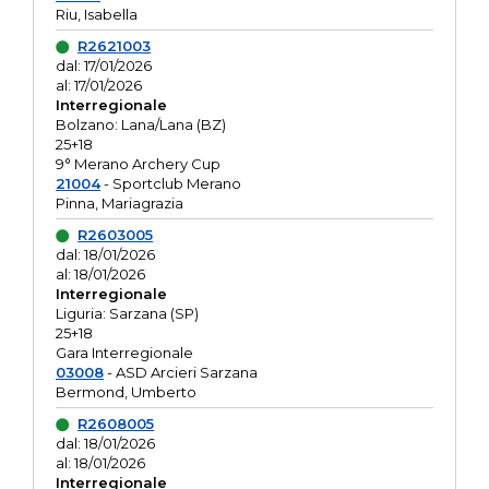
Riu, Isabella
R2621003
dal: 17/01/2026
al: 17/01/2026
Interregionale
Bolzano: Lana/Lana (BZ)
25+18
9° Merano Archery Cup
21004
- Sportclub Merano
Pinna, Mariagrazia
R2603005
dal: 18/01/2026
al: 18/01/2026
Interregionale
Liguria: Sarzana (SP)
25+18
Gara Interregionale
03008
- ASD Arcieri Sarzana
Bermond, Umberto
R2608005
dal: 18/01/2026
al: 18/01/2026
Interregionale