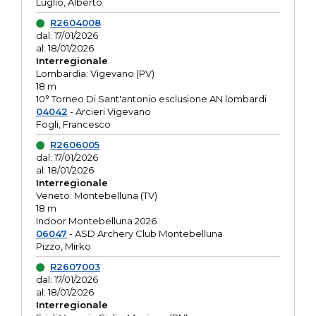
Luglio, Alberto
R2604008
dal: 17/01/2026
al: 18/01/2026
Interregionale
Lombardia: Vigevano (PV)
18 m
10° Torneo Di Sant'antonio esclusione AN lombardi
04042
- Arcieri Vigevano
Fogli, Francesco
R2606005
dal: 17/01/2026
al: 18/01/2026
Interregionale
Veneto: Montebelluna (TV)
18 m
Indoor Montebelluna 2026
06047
- ASD Archery Club Montebelluna
Pizzo, Mirko
R2607003
dal: 17/01/2026
al: 18/01/2026
Interregionale