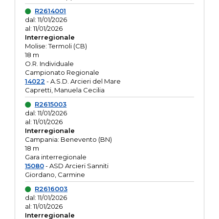
R2614001
dal: 11/01/2026
al: 11/01/2026
Interregionale
Molise: Termoli (CB)
18 m
O.R. Individuale
Campionato Regionale
14022
- A.S.D. Arcieri del Mare
Capretti, Manuela Cecilia
R2615003
dal: 11/01/2026
al: 11/01/2026
Interregionale
Campania: Benevento (BN)
18 m
Gara interregionale
15080
- ASD Arcieri Sanniti
Giordano, Carmine
R2616003
dal: 11/01/2026
al: 11/01/2026
Interregionale