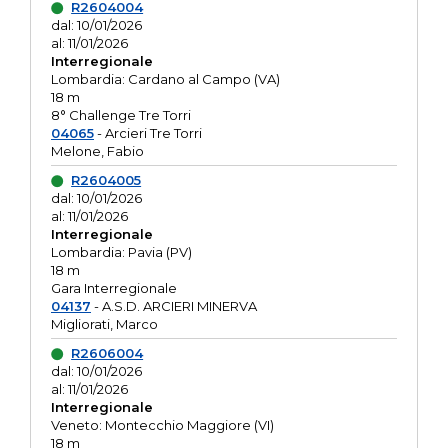
R2604004
dal: 10/01/2026
al: 11/01/2026
Interregionale
Lombardia: Cardano al Campo (VA)
18 m
8° Challenge Tre Torri
04065
- Arcieri Tre Torri
Melone, Fabio
R2604005
dal: 10/01/2026
al: 11/01/2026
Interregionale
Lombardia: Pavia (PV)
18 m
Gara Interregionale
04137
- A.S.D. ARCIERI MINERVA
Migliorati, Marco
R2606004
dal: 10/01/2026
al: 11/01/2026
Interregionale
Veneto: Montecchio Maggiore (VI)
18 m