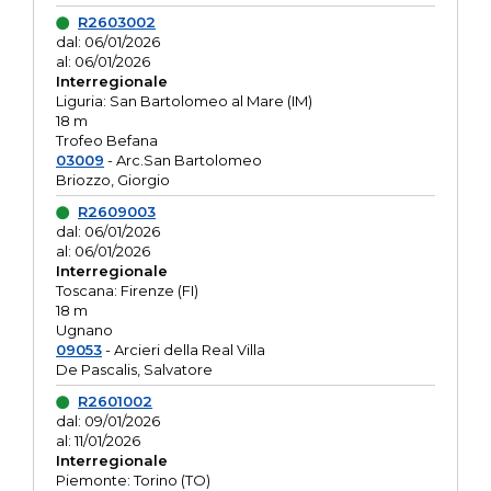
R2603002
dal: 06/01/2026
al: 06/01/2026
Interregionale
Liguria: San Bartolomeo al Mare (IM)
18 m
Trofeo Befana
03009
- Arc.San Bartolomeo
Briozzo, Giorgio
R2609003
dal: 06/01/2026
al: 06/01/2026
Interregionale
Toscana: Firenze (FI)
18 m
Ugnano
09053
- Arcieri della Real Villa
De Pascalis, Salvatore
R2601002
dal: 09/01/2026
al: 11/01/2026
Interregionale
Piemonte: Torino (TO)