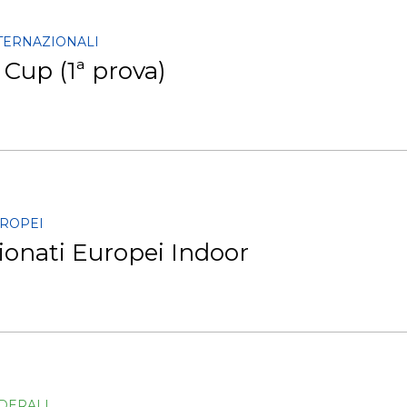
NTERNAZIONALI
Cup (1ª prova)
UROPEI
onati Europei Indoor
EDERALI