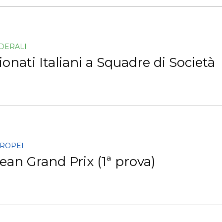
EDERALI
nati Italiani a Squadre di Società
UROPEI
an Grand Prix (1ª prova)