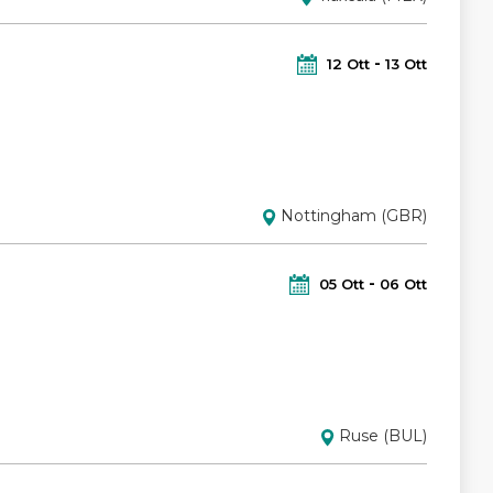
12
Ott
13
Ott
Nottingham (GBR)
05
Ott
06
Ott
Ruse (BUL)