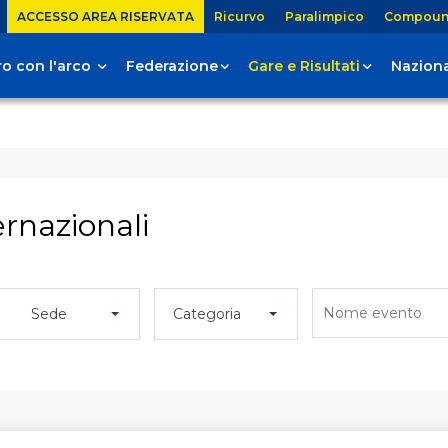
ACCESSO AREA RISERVATA
Ricurvo
Paralimpico
Compou
tiro con l'arco
Federazione
Gare e Risultati
Naziona
ernazionali
Sede
Categoria