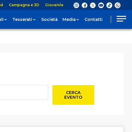
nd
Campagna e 3D
Giovanile
li
Tesserati
Società
Media
Contatti
CERCA
EVENTO