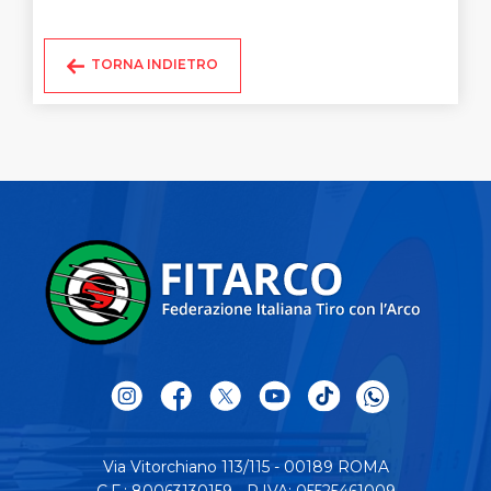
TORNA INDIETRO
Via Vitorchiano 113/115 - 00189 ROMA
C.F.: 80063130159 - P.IVA: 05525461009