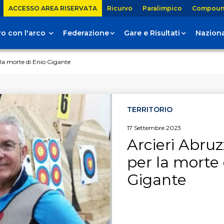
ACCESSO AREA RISERVATA
Ricurvo
Paralimpico
Compou
tiro con l'arco
Federazione
Gare e Risultati
Naziona
r la morte di Enio Gigante
TERRITORIO
17
Settembre
2023
Arcieri Abruzz
per la morte 
Gigante