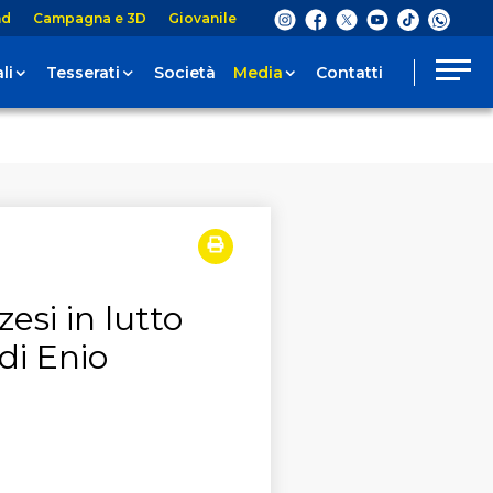
nd
Campagna e 3D
Giovanile
li
Tesserati
Società
Media
Contatti
esi in lutto
di Enio