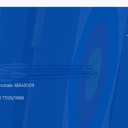
ostale: 65643009
el 17/05/1988