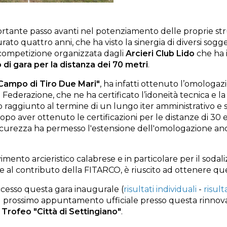
tante passo avanti nel potenziamento delle proprie stru
ato quattro anni, che ha visto la sinergia di diversi soggett
 competizione organizzata dagli
Arcieri Club Lido
che ha 
di gara per la distanza dei 70 metri
.
Campo di Tiro Due Mari"
, ha infatti ottenuto l’omologaz
Federazione, che ne ha certificato l’idoneità tecnica e l
to raggiunto al termine di un lungo iter amministrativo e sp
po aver ottenuto le certificazioni per le distanze di 30 e
sicurezza ha permesso l'estensione dell'omologazione anc
mento arcieristico calabrese e in particolare per il sodaliz
e al contributo della FITARCO, è riuscito ad ottenere qu
cesso questa gara inaugurale (
risultati individuali
-
risult
al prossimo appuntamento ufficiale presso questa rinnovat
Trofeo "Città di Settingiano"
.