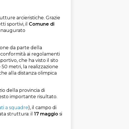
tture arcieristiche. Grazie
i sportivi, il
Comune di
inaugurato
ione da parte della
a conformità ai regolamenti
ortivo, che ha visto il sito
 50 metri, la realizzazione
he alla distanza olimpica
io della provincia di
esto importante risultato.
ati a squadre
), il campo di
a struttura: il
17 maggio
si