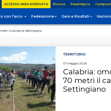
ACCESSO AREA RISERVATA
Ricurvo
Paralimpico
Compou
tiro con l'arco
Federazione
Gare e Risultati
Naziona
 metri il campo di Settingiano
TERRITORIO
07
Maggio
2026
Calabria: omo
70 metri il 
Settingiano