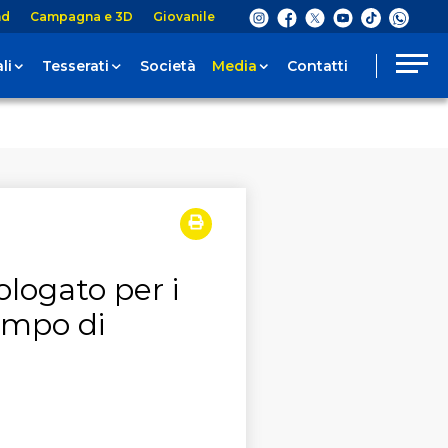
nd
Campagna e 3D
Giovanile
li
Tesserati
Società
Media
Contatti
logato per i
campo di