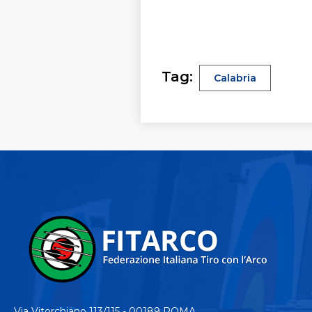
Tag:
Calabria
Via Vitorchiano 113/115 - 00189 ROMA