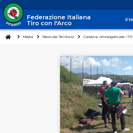
Federazione Italiana
Il 
Tiro con l'Arco
Media
News dal Territorio
Calabria: omologato per i 70