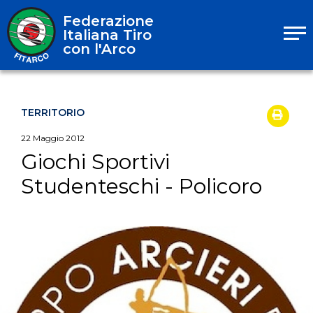
Federazione
Italiana Tiro
con l'Arco
TERRITORIO
22
Maggio
2012
Giochi Sportivi
Studenteschi - Policoro