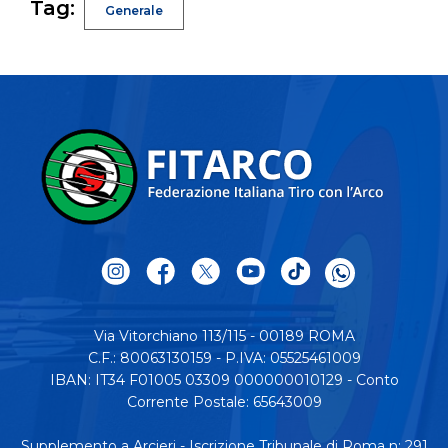
Tag:
Generale
Via Vitorchiano 113/115 - 00189 ROMA
C.F.: 80063130159 - P.IVA: 05525461009
IBAN: IT34 F01005 03309 000000010129 - Conto
Corrente Postale: 65643009
Supplemento a Arcieri - Iscrizione Tribunale di Roma n: 291