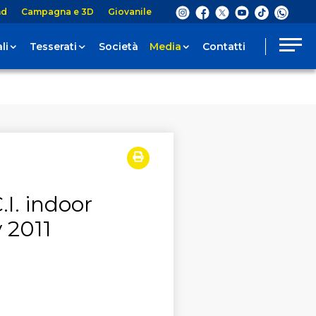
nd
Campagna e 3D
Giovanile
li
Tesserati
Società
Media
Contatti
C.I. indoor
 2011