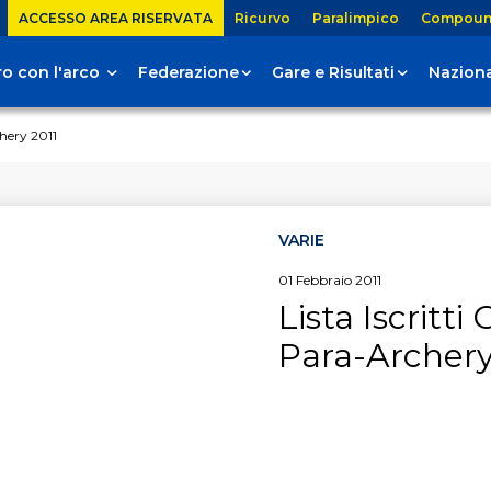
ACCESSO AREA RISERVATA
Ricurvo
Paralimpico
Compou
tiro con l'arco
Federazione
Gare e Risultati
Naziona
chery 2011
VARIE
01
Febbraio
2011
Lista Iscritti 
Para-Archery