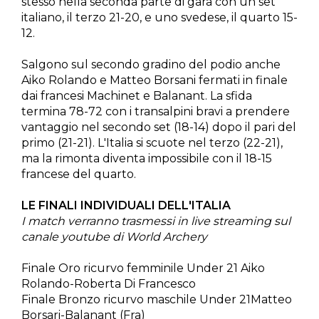
stesso nella seconda parte di gara con un set
italiano, il terzo 21-20, e uno svedese, il quarto 15-
12.
Salgono sul secondo gradino del podio anche
Aiko Rolando e Matteo Borsani fermati in finale
dai francesi Machinet e Balanant. La sfida
termina 78-72 con i transalpini bravi a prendere
vantaggio nel secondo set (18-14) dopo il pari del
primo (21-21). L'Italia si scuote nel terzo (22-21),
ma la rimonta diventa impossibile con il 18-15
francese del quarto.
LE FINALI INDIVIDUALI DELL'ITALIA
I match verranno trasmessi in live streaming sul
canale youtube di World Archery
Finale Oro ricurvo femminile Under 21 Aiko
Rolando-Roberta Di Francesco
Finale Bronzo ricurvo maschile Under 21Matteo
Borsari-Balanant (Fra)