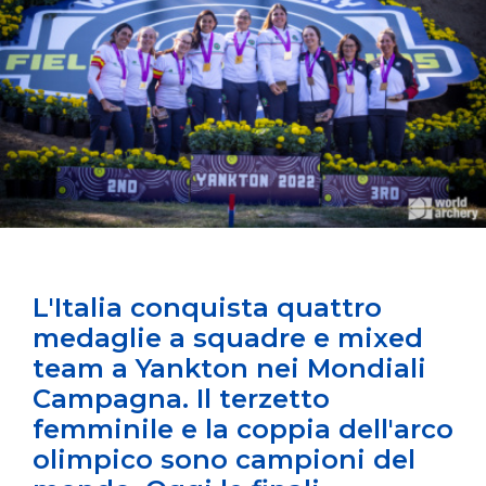
L'Italia conquista quattro
medaglie a squadre e mixed
team a Yankton nei Mondiali
Campagna. Il terzetto
femminile e la coppia dell'arco
olimpico sono campioni del