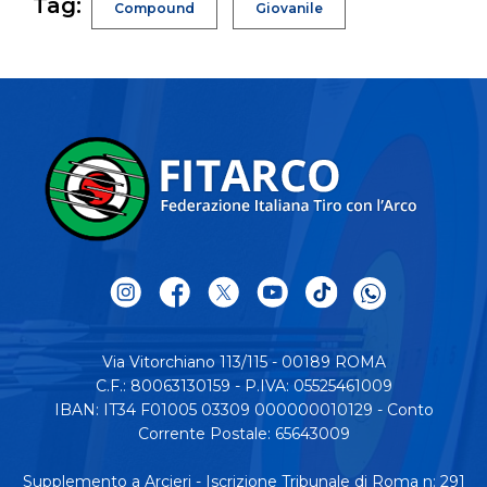
Tag:
Compound
Giovanile
Via Vitorchiano 113/115 - 00189 ROMA
C.F.: 80063130159 - P.IVA: 05525461009
IBAN: IT34 F01005 03309 000000010129 - Conto
Corrente Postale: 65643009
Supplemento a Arcieri - Iscrizione Tribunale di Roma n: 291