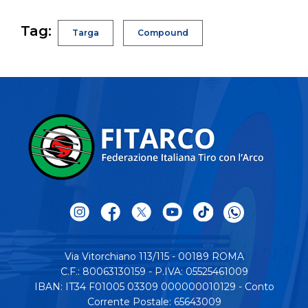
Tag:
Targa
Compound
Via Vitorchiano 113/115 - 00189 ROMA
C.F.: 80063130159 - P.IVA: 05525461009
IBAN: IT34 F01005 03309 000000010129 - Conto
Corrente Postale: 65643009