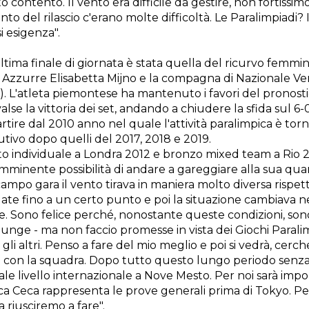
contento. Il vento ​era ​difficile da gestire​,​ non fortissi
 del rilascio​ c'erano molte difficoltà​. ​Le Paralimpiadi? ​
i ​esigenza".
tima finale di giornata è stata quella del ricurvo femmini
Azzurre Elisabetta Mijno e la compagna di Nazionale Ve
 L'atleta piemontese ha mantenuto i favori del pronost
alse la vittoria dei set, andando a chiudere la sfida sul 6-0.
rtire dal 2010 anno nel quale l'attività paralimpica è torn
utivo dopo quelli del 2017, 2018 e 2019.
o individuale a Londra 2012 e bronzo mixed team a Rio 201
imminente possibilità di andare a gareggiare alla sua quar
l campo gara il vento tirava in maniera molto diversa rispett
olate fino a un certo punto e poi la situazione cambiava 
e. Sono felice perché, nonostante queste condizioni, son
iunge - ma non faccio promesse in vista dei Giochi Parali
i altri. Penso a fare del mio meglio e poi si vedrà, cerch
 e con la squadra. Dopo tutto questo lungo periodo senz
uale livello internazionale a Nove Mesto. Per noi sarà imp
ca Ceca rappresenta le prove generali prima di Tokyo. Pe
 riusciremo a fare".