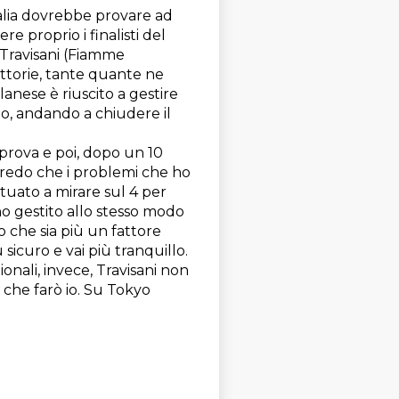
Italia dovrebbe provare ad
 proprio i finalisti del
 Travisani (Fiamme
vittorie, tante quante ne
lanese è riuscito a gestire
to, andando a chiudere il
i prova e poi, dopo un 10
 Credo che i problemi che ho
ituato a mirare sul 4 per
o gestito allo stesso modo
 che sia più un fattore
 sicuro e vai più tranquillo.
onali, invece, Travisani non
 che farò io. Su Tokyo