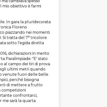
mo ma cambia​va​ spesso
Il mio obiettivo è farmi
le. In gara la pluridecorata
ronica Floreno
ico piazzando nei momenti
 Si tratta del 7° tricolore
ata sotto l'egida diretta
6, dichiarazioni in merito
ta Paralimpiade: "E' stato
o al campo dei tiri di prova.
negli ultimi metri quando
o venute fuori delle belle
mpici, perché bisogna
erò di mettere a frutto
a competizioni
ortante confrontarci,
r me sarà la quarta