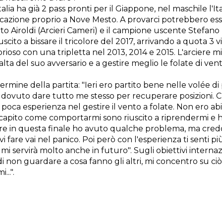
Italia ha già 2 pass pronti per il Giappone, nel maschile l'
cazione proprio a Nove Mesto. A provarci potrebbero essere
o Airoldi (Arcieri Cameri) e il campione uscente Stefano
scito a bissare il tricolore del 2017, arrivando a quota 3 
orioso con una tripletta nel 2013, 2014 e 2015. L'arciere mi
a del suo avversario e a gestire meglio le folate di ven
 termine della partita: "Ieri ero partito bene nelle volée d
ho dovuto dare tutto me stesso per recuperare posizioni.
 poca esperienza nel gestire il vento a folate. Non ero ab
capito come comportarmi sono riuscito a riprendermi e h
Pure in questa finale ho avuto qualche problema, ma credo
 fare vai nel panico. Poi però con l'esperienza ti senti più
 servirà molto anche in futuro". Sugli obiettivi internazi
i non guardare a cosa fanno gli altri, mi concentro su ciò
...".