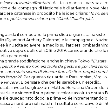
 felice di averlo affrontato
". All'Italia manca il pass sia a
trico e dei compagni di Nazionale è di arrivare a Nove Mes
arciere catanese in proposito ha le idee chiare: "
Io mi sen
ne e poi la convocazione per i Giochi Paralimpici
".
 riguarda il compound la prima sfida di giornata ha visto 
lio ​(Dyamond Archery Palermo) e la compagna di Nazional
ese è riuscita ad avere la meglio sull'arciera lombarda vi
ecutivo dopo quelli del 2018 e 2019, considerando che lo
 della pandemia.
una grande soddisfazione, anche in chiave Tokyo: "
E' stata
​,​ perché​ il vento non ​era facile da gestire e poi c'era l'e
n sono stata sicura di vincere fino alla fine, proprio perch
tro l'angolo
". Per quanto riguarda le Paralimpiadi, Virgilio 
 e vincere
". E pensare che per lei sarebbe un esordio...
iocata invece tra gli azzurri Matteo Bonacina (Arcieri dell
ntarla e a vincere il suo primo tricolore assoluto è stato 
e si è guadagnato dopo la prima volée incrementandolo
cisse a rientrare nel match. Il risultato conclusivo è di 14