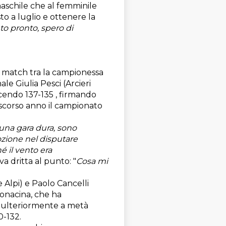
l maschile che al femminile
to a luglio e ottenere la
to pronto, spero di
il match tra la campionessa
e Giulia Pesci (Arcieri
ncendo 137-135 , firmando
 scorso anno il campionato
 una g
ara dura, sono
mozione ​nel disputare
é il vento era
va dritta al punto: "
Cosa mi
e Alpi) e Paolo Cancelli
Bonacina, che ha
 ulteriormente a metà
0-132.