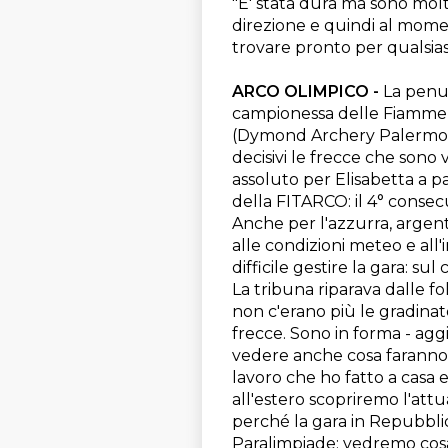
"E' stata dura ma sono molto 
direzione e quindi al momento
trovare pronto​ per​ qualsias
​ARCO OLIMPICO - ​
La penul
campionessa delle Fiamme 
(Dymond Archery Palermo).
decisivi le frecce che sono v
assoluto per Elisabetta a pa
della FITARCO: il 4° consec
Anche per l'azzurra, argent
alle condizioni meteo e all'
difficile gestire la gara: su
La tribuna riparava dalle f
non c'erano più le gradinat
frecce. Sono in forma - agg
vedere anche cosa faranno gl
lavoro che ho fatto a casa
all'estero scopriremo l'att
perché la gara in Repubbli
Paralimpiade: vedremo cosa