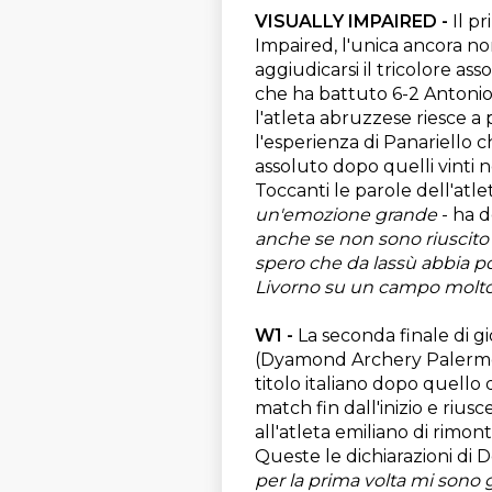
VISUALLY IMPAIRED -
Il pr
Impaired, l'unica ancora no
aggiudicarsi il tricolore as
che ha battuto 6-2 Antonio 
l'atleta abruzzese riesce a 
l'esperienza di Panariello c
assoluto dopo quelli vinti 
Toccanti le parole dell'atle
un'emozione grande
- ha 
anche se non sono riuscito a 
spero che da lassù abbia po
Livorno su un campo molto 
W1 -
La seconda finale di gi
(Dyamond Archery Palermo) e
titolo italiano dopo quello 
match fin dall'inizio e riu
all'atleta emiliano di rimon
Queste le dichiarazioni di D
per la prima volta mi sono g