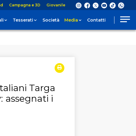
nd
Campagna e 3D
Giovanile
li
Tesserati
Società
Media
Contatti
taliani Targa
 assegnati i