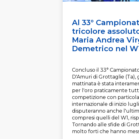
Al 33° Campionato
tricolore assolut
Maria Andrea Vir
Demetrico nel W1 
Concluso il 33° Campionato
D'Amuri di Grottaglie (Ta), 
mattinata è stata interamente
per l'oro praticamente tutti
competizione con particolar
internazionale di inizio lugl
disputeranno anche l'ultima
compresi quelli del W1, risp
Tornando alle sfide di Grotta
molto forti che hanno messo