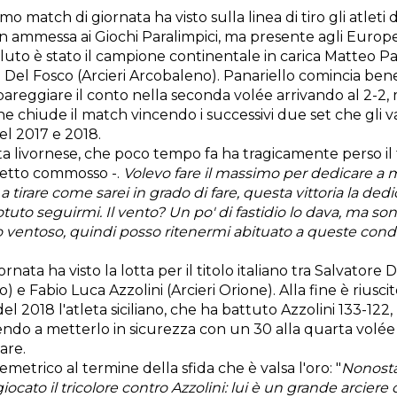
imo match di giornata ha visto sulla linea di tiro gli atleti 
n ammessa ai Giochi Paralimpici, ma presente agli Europei
soluto è stato il campione continentale in carica Matteo Pan
Del Fosco (Arcieri Arcobaleno). Panariello comincia bene
pareggiare il conto nella seconda volée arrivando al 2-2, 
he chiude il match vincendo i successivi due set che gli va
nel 2017 e 2018.
ta livornese, che poco tempo fa ha tragicamente perso il f
detto commosso -.
Volevo fare il massimo per dedicare a mi
tirare come sarei in grado di fare, questa vittoria la dedic
tuto seguirmi. Il vento? Un po' di fastidio lo dava, ma so
ventoso, quindi posso ritenermi abituato a queste condi
ornata ha visto la lotta per il titolo italiano tra Salvatore
 Fabio Luca Azzolini (Arcieri Orione). Alla fine è riuscit
del 2018 l'atleta siciliano, che ha battuto Azzolini 133-122
scendo a metterlo in sicurezza con un 30 alla quarta vol
tare.
emetrico al termine della sfida che è valsa l'oro: "
Nonosta
iocato il tricolore contro Azzolini: lui è un grande arcier