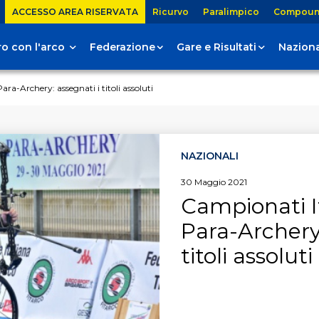
ACCESSO AREA RISERVATA
Ricurvo
Paralimpico
Compou
tiro con l'arco
Federazione
Gare e Risultati
Naziona
ra-Archery: assegnati i titoli assoluti
NAZIONALI
30
Maggio
2021
Campionati I
Para-Archery:
titoli assoluti