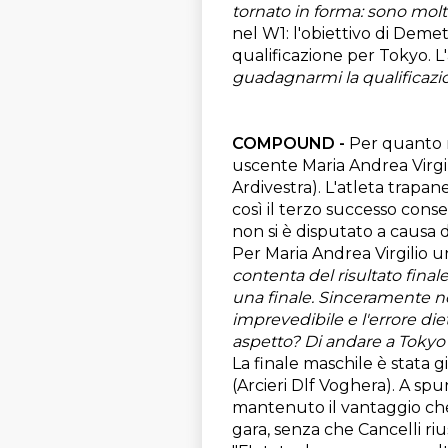
tornato in forma: sono molto
nel W1: l'obiettivo di Deme
qualificazione per Tokyo. L'
guadagnarmi la qualificazio
COMPOUND​ - ​
​​Per quanto
uscente Maria Andrea Virgi
Ardivestra). L'atleta trapan
così il terzo successo cons
non si è disputato a causa
​Per Maria Andrea Virgilio 
contenta​ del risultato finale
una finale.
​ Sinceramente no
imprevedibile e l'errore die
aspetto? Di andare a Tokyo
La finale maschile è stata g
(Arcieri Dlf Voghera). A spu
mantenuto il vantaggio ch
gara, senza che Cancelli rius