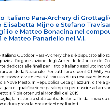
 Italiano Para-Archery di Grottagli
o Elisabetta Mijno e Stefano Travisan
gilio e Matteo Bonacina nel compou
e Matteo Panariello nel V.I.
 Italiano Outdoor Para-Archery che si è disputato allo s
grazie all'organizzazione degli Arcieri dello Jonio e del C
 dedicata alle finali per il titolo italiano assoluto indivi
 arcieri della Nazionale. Per tutti loro e per il CT Willy 
e trasporto visto che si è trattato di un test event impor
io a Nove Mesto. In Repubblica Ceca gli azzurri, oltre a gioc
 gara di qualificazione paralimpica per riuscire ad arriva
etto ai 7 già ottenuti ai Mondiali del 2019.
glie, la mattina è stata contraddistinta fin dall'inizio da 
 a dura prova le prestazioni degli atleti.