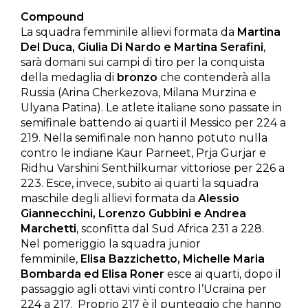
Compound
La squadra femminile allievi formata da
Martina
Del Duca, Giulia Di Nardo e Martina Serafini
,
sarà domani sui campi di tiro per la conquista
della medaglia di
bronzo
che contenderà alla
Russia (Arina Cherkezova, Milana Murzina e
Ulyana Patina). Le atlete italiane sono passate in
semifinale battendo ai quarti il Messico per 224 a
219. Nella semifinale non hanno potuto nulla
contro le indiane Kaur Parneet, Prja Gurjar e
Ridhu Varshini Senthilkumar vittoriose per 226 a
223. Esce, invece, subito ai quarti la squadra
maschile degli allievi formata da
Alessio
Giannecchini, Lorenzo Gubbini e Andrea
Marchetti
, sconfitta dal Sud Africa 231 a 228.
Nel pomeriggio la squadra junior
femminile,
Elisa Bazzichetto, Michelle Maria
Bombarda ed Elisa Roner
esce ai quarti, dopo il
passaggio agli ottavi vinti contro l’Ucraina per
224 a 217. Proprio 217 è il punteggio che hanno