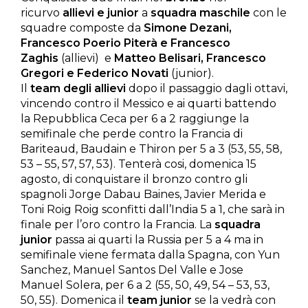
ricurvo
allievi e junior
a
squadra maschile
con le
squadre composte da
Simone Dezani,
Francesco Poerio Piterà e Francesco
Zaghis
(allievi) e
Matteo Belisari, Francesco
Gregori e Federico Novati
(junior).
Il
team degli allievi
dopo il passaggio dagli ottavi,
vincendo contro il Messico e ai quarti battendo
la Repubblica Ceca per 6 a 2 raggiunge la
semifinale che perde contro la Francia di
Bariteaud, Baudain e Thiron per 5 a 3 (53, 55, 58,
53 – 55, 57, 57, 53). Tenterà cosi, domenica 15
agosto, di conquistare il bronzo contro gli
spagnoli Jorge Dabau Baines, Javier Merida e
Toni Roig Roig sconfitti dall’India 5 a 1, che sarà in
finale per l’oro contro la Francia. La
squadra
junior
passa ai quarti la Russia per 5 a 4 ma in
semifinale viene fermata dalla Spagna, con Yun
Sanchez, Manuel Santos Del Valle e Jose
Manuel Solera, per 6 a 2 (55, 50, 49, 54 – 53, 53,
50, 55). Domenica il
team junior
se la vedrà con