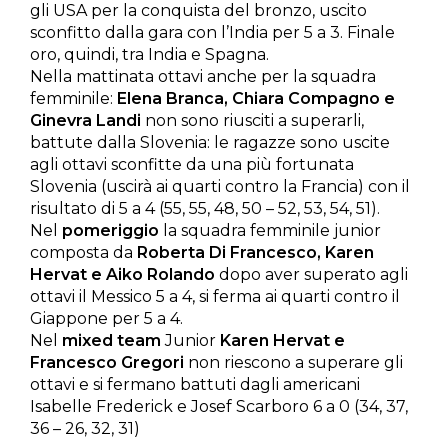
gli USA per la conquista del bronzo, uscito
sconfitto dalla gara con l’India per 5 a 3. Finale
oro, quindi, tra India e Spagna.
Nella mattinata ottavi anche per la squadra
femminile:
Elena Branca, Chiara Compagno e
Ginevra Landi
non sono riusciti a superarli,
battute dalla Slovenia: le ragazze sono uscite
agli ottavi sconfitte da una più fortunata
Slovenia (uscirà ai quarti contro la Francia) con il
risultato di 5 a 4 (55, 55, 48, 50 – 52, 53, 54, 51).
Nel
pomeriggio
la squadra femminile junior
composta da
Roberta Di Francesco, Karen
Hervat e Aiko Rolando
dopo aver superato agli
ottavi il Messico 5 a 4, si ferma ai quarti contro il
Giappone per 5 a 4.
Nel
mixed team
Junior
Karen Hervat e
Francesco Gregori
non riescono a superare gli
ottavi e si fermano battuti dagli americani
Isabelle Frederick e Josef Scarboro 6 a 0 (34, 37,
36 – 26, 32, 31)