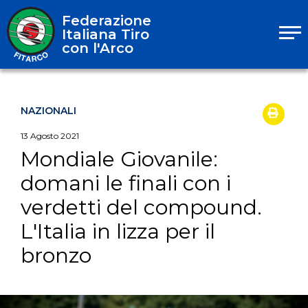
Federazione
Italiana Tiro
con l'Arco
NAZIONALI
13
Agosto
2021
Mondiale Giovanile:
domani le finali con i
verdetti del compound.
L'Italia in lizza per il
bronzo