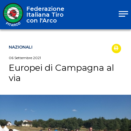
Federazione
Italiana Tiro
con l'Arco
NAZIONALI
06
Settembre
2021
Europei di Campagna al
via