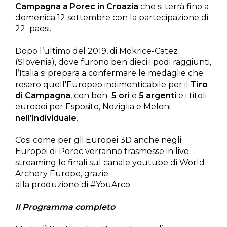
Campagna a Porec in Croazia
che si terrà fino a
domenica 12 settembre con la partecipazione di
22 paesi.
Dopo l’ultimo del 2019, di Mokrice-Catez
(Slovenia), dove furono ben dieci i podi raggiunti,
l’Italia si prepara a confermare le medaglie che
resero quell'Europeo indimenticabile per il
Tiro
di Campagna
, con ben
5 ori
e
5 argenti
e i titoli
europei per Esposito, Noziglia e Meloni
nell'individuale
.
Cosi come per gli Europei 3D anche negli
Europei di Porec verranno trasmesse in live
streaming le finali sul canale youtube di World
Archery Europe, grazie
alla produzione di #YouArco.
Il Programma completo