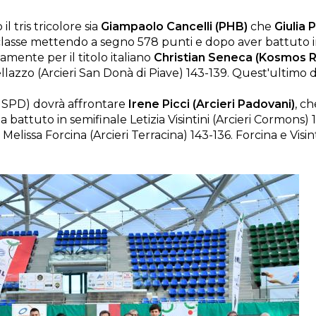
l tris tricolore sia
Giampaolo Cancelli (PHB)
che
Giulia 
i classe mettendo a segno 578 punti e dopo aver battuto 
amente per il titolo italiano
Christian Seneca (Kosmos 
llazzo (Arcieri San Donà di Piave) 143-139. Quest'ultimo
(GSPD) dovrà affrontare
Irene Picci (Arcieri Padovani)
, ch
a battuto in semifinale Letizia Visintini (Arcieri Cormons)
elissa Forcina (Arcieri Terracina) 143-136. Forcina e Visin