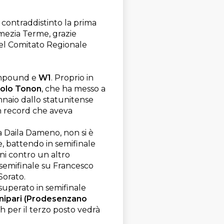
 contraddistinto la prima
amezia Terme, grazie
el Comitato Regionale
Compound e
W1
. Proprio in
olo Tonon
, che ha messo a
nnaio dallo statunitense
un record che aveva
a Daila Dameno, non si è
e, battendo in semifinale
ni contro un altro
 semifinale su Francesco
 Sorato.
 superato in semifinale
nipari (Prodesenzano
h per il terzo posto vedrà