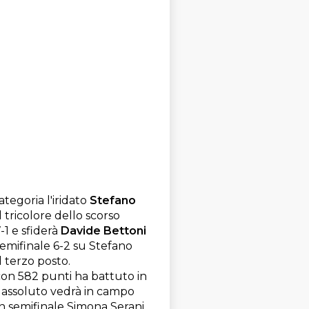
tegoria l'iridato
Stefano
tricolore dello scorso
-1 e sfiderà
Davide Bettoni
 semifinale 6-2 su Stefano
il terzo posto.
 con 582 punti ha battuto in
e assoluto vedrà in campo
n semifinale Simona Serani