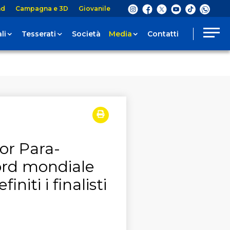
nd
Campagna e 3D
Giovanile
li
Tesserati
Società
Media
Contatti
oor Para-
ord mondiale
initi i finalisti