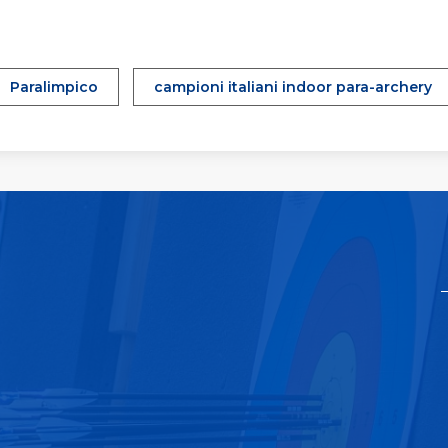
Paralimpico
campioni italiani indoor para-archery