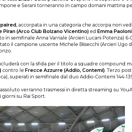
Tempone e Serani torneranno in campo domani mattina per
mpaired
, accorpata in una categoria che accorpa non vede
e Piran (Arco Club Bolzano Vicentino)
ed
Emma Paoloni 
ato in semifinale Anna Varriale (Arcieri Lucani Potenza) 6
ultato il campione uscente Michele Biisecchi (Arcieri Ugo 
ronzo.
oncluderà con la sfida per il titolo a squadre compound 
)
contro le
Frecce Azzurre (Addio, Contemi)
. Terzo pos
a), superati in semifinale dal duo Addio-Contemi 144-13
no assoluto verranno trasmessi in diretta streaming su You
 giorni su Rai Sport.