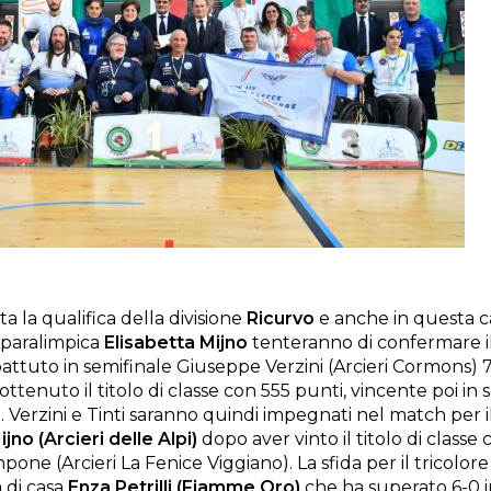
a la qualifica della divisione
Ricurvo
e anche in questa ca
 paralimpica
Elisabetta Mijno
tenteranno di confermare il 
attuto in semifinale Giuseppe Verzini (Arcieri Cormons) 7
ttenuto il titolo di classe con 555 punti, vincente poi in
ia). Verzini e Tinti saranno quindi impegnati nel match per 
jno (Arcieri delle Alpi)
dopo aver vinto il titolo di classe
one (Arcieri La Fenice Viggiano). La sfida per il tricolor
di casa
Enza Petrilli (Fiamme Oro)
che ha superato 6-0 i