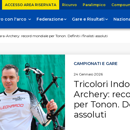
ACCESSO AREA RISERVATA
Ricurvo
Paralimpico
Compou
tiro con l'arco
Federazione
Gare e Risultati
Naziona
ara-Archery: record mondiale per Tonon. Definiti i finalisti assoluti
CAMPIONATI E GARE
24
Gennaio
2026
Tricolori Ind
Archery: rec
per Tonon. Def
assoluti