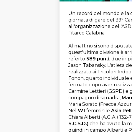
Un record del mondo e la def
giornata di gare del 39° Ca
all'organizzazione dell'AS
Fitarco Calabria.
Al mattino si sono disputat
quest'ultima divisione è ar
referto
589 punti
, due in 
Jason Tabansky. L'atleta de
realizzato ai Tricolori Ind
Tonon, quarto individuale 
fermato dopo aver realizzat
Carmine Lettieri (GSPD) e 
compagno di squadra,
Maur
Maria Sorato (Frecce Azzurr
Nel
W1
femminile
Asia Pell
Chiara Alberti (A.G.A.) 132-7
S.C.S.D.)
che ha avuto la me
quindi in campo Alberti e P