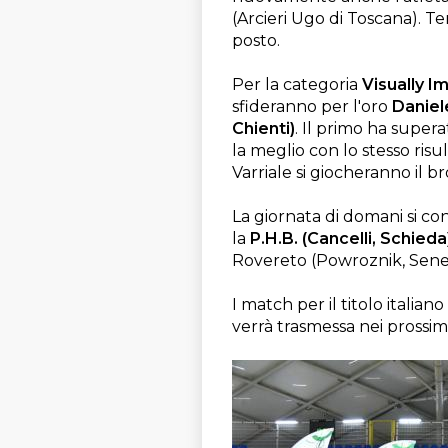
(Arcieri Ugo di Toscana). 
posto.
Per la categoria
Visually I
sfideranno per l'oro
Daniel
Chienti)
. Il primo ha super
la meglio con lo stesso ris
Varriale si giocheranno il b
La giornata di domani si c
la
P.H.B. (Cancelli, Schieda
Rovereto (Powroznik, Senec
I match per il titolo italia
verrà trasmessa nei prossimi