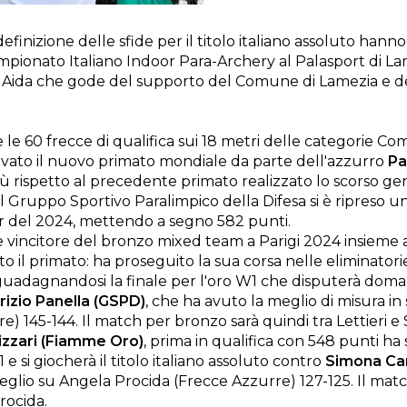
inizione delle sfide per il titolo italiano assoluto hanno
mpionato Italiano Indoor Para-Archery al Palasport di L
D Aida che gode del supporto del Comune di Lamezia e d
e le 60 frecce di qualifica sui 18 metri delle categorie 
rivato il nuovo primato mondiale da parte dell'azzurro
Pa
più rispetto al precedente primato realizzato lo scorso ge
l Gruppo Sportivo Paralimpico della Difesa si è ripreso 
oor del 2024, mettendo a segno 582 punti.
e vincitore del bronzo mixed team a Parigi 2024 insieme 
o il primato: ha proseguito la sua corsa nelle eliminatori
guadagnandosi la finale per l'oro W1 che disputerà doma
izio Panella (GSPD)
, che ha avuto la meglio di misura in
e) 145-144. Il match per bronzo sarà quindi tra Lettieri e
izzari (Fiamme Oro)
, prima in qualifica con 548 punti ha
1 e si giocherà il titolo italiano assoluto contro
Simona Ca
glio su Angela Procida (Frecce Azzurre) 127-125. Il matc
rocida.