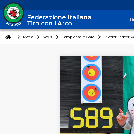
Federazione Italiana
Il 
Tiro con l'Arco
Media
News
Campionati e Gare
Tricolori Indoor P