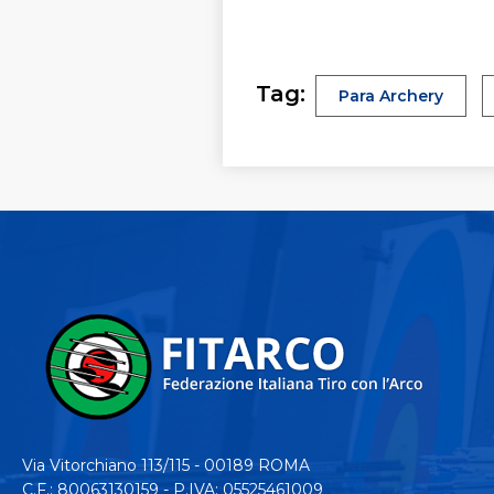
Tag:
Para Archery
Via Vitorchiano 113/115 - 00189 ROMA
C.F.: 80063130159 - P.IVA: 05525461009