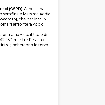
Pesci (GSPD)
. Cancelli ha
in semifinale Massimo Addio
Rovereto)
, che ha vinto in
 domani affronterà Addio
e prima ha vinto il titolo di
 142-137, mentre Pesci ha
tini si giocheranno la terza