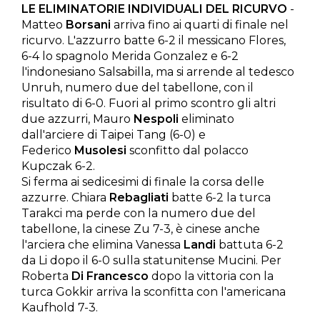
LE ELIMINATORIE INDIVIDUALI DEL RICURVO
-
Matteo
Borsani
arriva fino ai quarti di finale nel
ricurvo. L'azzurro batte 6-2 il messicano Flores,
6-4 lo spagnolo Merida Gonzalez e 6-2
l'indonesiano Salsabilla, ma si arrende al tedesco
Unruh, numero due del tabellone, con il
risultato di 6-0. Fuori al primo scontro gli altri
due azzurri, Mauro
Nespoli
eliminato
dall'arciere di Taipei Tang (6-0) e
Federico
Musolesi
sconfitto dal polacco
Kupczak 6-2.
Si ferma ai sedicesimi di finale la corsa delle
azzurre. Chiara
Rebagliati
batte 6-2 la turca
Tarakci ma perde con la numero due del
tabellone, la cinese Zu 7-3, è cinese anche
l'arciera che elimina Vanessa
Landi
battuta 6-2
da Li dopo il 6-0 sulla statunitense Mucini. Per
Roberta
Di Francesco
dopo la vittoria con la
turca Gokkir arriva la sconfitta con l'americana
Kaufhold 7-3.