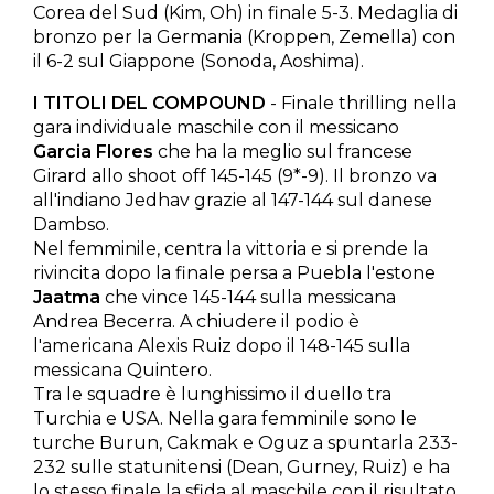
Corea del Sud (Kim, Oh) in finale 5-3. Medaglia di
bronzo per la Germania (Kroppen, Zemella) con
il 6-2 sul Giappone (Sonoda, Aoshima).
I TITOLI DEL COMPOUND
- Finale thrilling nella
gara individuale maschile con il messicano
Garcia Flores
che ha la meglio sul francese
Girard allo shoot off 145-145 (9*-9). Il bronzo va
all'indiano Jedhav grazie al 147-144 sul danese
Dambso.
Nel femminile, centra la vittoria e si prende la
rivincita dopo la finale persa a Puebla l'estone
Jaatma
che vince 145-144 sulla messicana
Andrea Becerra. A chiudere il podio è
l'americana Alexis Ruiz dopo il 148-145 sulla
messicana Quintero.
Tra le squadre è lunghissimo il duello tra
Turchia e USA. Nella gara femminile sono le
turche Burun, Cakmak e Oguz a spuntarla 233-
232 sulle statunitensi (Dean, Gurney, Ruiz) e ha
lo stesso finale la sfida al maschile con il risultato