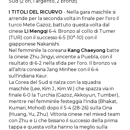
Sud (2 ori, 1 argento, 2 bronzi).
I TITOLI DEL RICURVO
- Nella gara maschile si
arrende per la seconda volta in finale per l'oro il
turco Mete Gazoz, battuto questa volta dal
cinese
Li Mengqi
6-4. Bronzo al collo di Tumer
(TUR) con il successo 6-5 (10*-10) con il
giapponese Nakanishi.
Nel femminile la coreana
Kang Chaeyong
batte
la cinese Zhu Jingyi, vincente a Puebla, con il
risultato di 6-2 nella sfida per l'oro. Il bronzo va
all'altra coreana Jang Minhee con il 6-4
sull'indiana Kaur.
La Corea del Sud si rialza con la squadra
maschile (Lee, Kim J., Kim W.) che spazza via in
finale 6-0 la Turchia (Gazoz, Akkoyun, Tumber),
mentre nel femminile festeggia l'India (Bhakat,
Kumari, Mohod) dopo il 5-4 (28-26) sulla Cina
(Huang, Yu, Zhu). Vittoria cinese nel mixed team
con Zhu e Li che bissano il successo della prima
tappa e questa volta hanno la meglio sulla