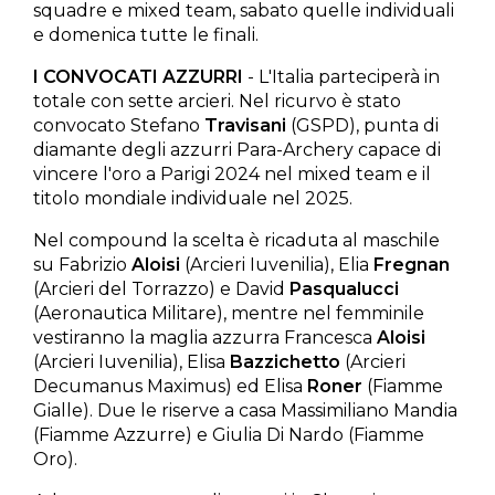
squadre e mixed team, sabato quelle individuali
e domenica tutte le finali.
I CONVOCATI AZZURRI
- L'Italia parteciperà in
totale con sette arcieri. Nel ricurvo è stato
convocato Stefano
Travisani
(GSPD), punta di
diamante degli azzurri Para-Archery capace di
vincere l'oro a Parigi 2024 nel mixed team e il
titolo mondiale individuale nel 2025.
Nel compound la scelta è ricaduta al maschile
su Fabrizio
Aloisi
(Arcieri Iuvenilia), Elia
Fregnan
(Arcieri del Torrazzo) e David
Pasqualucci
(Aeronautica Militare), mentre nel femminile
vestiranno la maglia azzurra Francesca
Aloisi
(Arcieri Iuvenilia), Elisa
Bazzichetto
(Arcieri
Decumanus Maximus) ed Elisa
Roner
(Fiamme
Gialle). Due le riserve a casa Massimiliano Mandia
(Fiamme Azzurre) e Giulia Di Nardo (Fiamme
Oro).