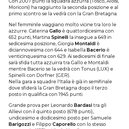
Con 2007 punti la squadra azzurra (Tosco, Aloisi,
Moriconi) ha raggiunto la seconda posizione e al
primo scontro se la vedrà con la Gran Bretagna.
Nel femminile viaggiano molto vicine tra loro le
azzurre. Caterina
Gallo
è quattordicesima con
652 punti, Martina
Spinelli
la insegue a 649 in
sedicesima posizione, Giorgia
Montaldi
è
diciannovesima con 644 e Isabella
Bacerio
è
venticinquesima con 629. Ai sedicesimi di finale
sarà sfida tutta azzuirra tra Gallo e Montaldi
mentre Bacerio se la vedrà con Tonus (LUX) e
Spinelli con Dorfner (GER).
Nella gara a squadre l'Italia è già in semifinale
dove sfiderà la Gran Bretagna dopo il terzo
posto in qualifica con 1945 punti.
Grande prova per Leonardo
Bardasi
tra gli
Allievi con il quinto posto (678 punti),
undicesimo e dodicesimo posto per Samuele
Barigozzi
e Filippo
Caporello
con lo stesso