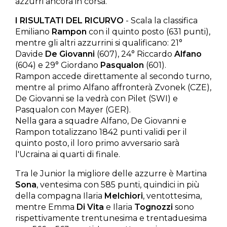
azzurri ancora in corsa.
I RISULTATI DEL RICURVO
- Scala la classifica
Emiliano
Rampon
con il quinto posto (631 punti),
mentre gli altri azzurrini si qualificano: 21°
Davide
De Giovanni
(607), 24° Riccardo
Alfano
(604) e 29° Giordano
Pasqualon
(601).
Rampon accede direttamente al secondo turno,
mentre al primo Alfano affronterà Zvonek (CZE),
De Giovanni se la vedrà con Pilet (SWI) e
Pasqualon con Mayer (GER).
Nella gara a squadre Alfano, De Giovanni e
Rampon totalizzano 1842 punti validi per il
quinto posto, il loro primo avversario sarà
l'Ucraina ai quarti di finale.
Tra le Junior la migliore delle azzurre è Martina
Sona
, ventesima con 585 punti, quindici in più
della compagna Ilaria
Melchiori
, ventottesima,
mentre Emma
Di Vita
e Ilaria
Tognozzi
sono
rispettivamente trentunesima e trentaduesima