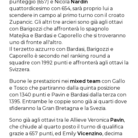
punteggio (657) e Nicola
Nardin
quattordicesimo con 654, sarà proprio lui a
scendere in campo al primo turno con il croato
Zupancic. Gli altri tre arcieri sono già agli ottavi
con Barigozzi che affronterà lo spagnolo
Matejka e Bardasi e Caporello che si troveranno
uno di fronte all'altro.
Il terzetto azzurro con Bardasi, Barigozzi e
Caporello è secondo nel ranking round a
squadre con 1992 punti e affronterà agli ottavi la
Svizzera.
Buone le prestazioni nei
mixed team
con Gallo
e Tosco che partiranno dalla quinta posizione
con 1340 punti e Pavin e Bardasi dalla terza con
1395. Entrambe le coppie sono già ai quarti dove
sfideranno la Gran Bretagna e la Svezia.
Sono già agli ottavi tra le Allieve Veronica
Pavin
,
che chiude al quarto posto il turno di qualifica
grazie a 657 punti, ed Emily
Vicenzino
, decima