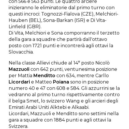
con 566 e 563 punti. Le quattro arciere
inizieranno le eliminatorie dal primo turno con
questi incroci: Tognozzi-Fialova (CZE), Melchiori-
Hauben (BEL), Sona-Barkan (ISR) e Di Vita-
Linfield (GBR).
Di Vita, Melchiori e Sona comporranno il terzetto
della gara a squadre che partirà dall'ottavo
posto con 1721 punti e incontrerà agli ottavi la
Slovacchia.
Nella classe Allievi chiude al 14° posto Nicolò
Mazzuoli
con 642 punti, ventunesima posizione
per Mattia
Menditto
con 634, mentre Carllo
Licordari
e Matteo
Poiana
sono in posizione
numero 40 e 47 con 608 e 584. Gli azzurrini se la
vedranno al primo turno rispettivamente contro
il belga Smet, lo svizzero Wang e gli arcieri degli
Emirati Arabi Uniti Alktebi e Alkaabi.
Licordari, Mazzuoli e Menditto sono settimi nella
gara a squadre con 1884 punti e agli ottavi la
Svizzera.