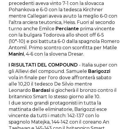
precedenti aveva vinto 7-1 con la slovacca
Pohankova e 6-0 con la tedesca Kirchner
mentre Callegari aveva avuto la meglio 6-0 con
l'altra arciera teutonica, Heiss. Fuori al secondo
turno anche Emilce
Perciante
prima vincente
con la bulgara Todorova allo shoot off 6-5
(10*-10) e poi battuta 6-0 dalla spagnola Romero
Antomil. Primo scontro con sconfitta per Matile
Manini
, 4-6 con la slovena Dresar.
I RISULTATI DEL COMPOUND
- Italia super con
gli Allievi del compound. Samuele
Barigozzi
vola in finale per l'oro dove affronterà sabato
alle 10,20 il tedesco De Silvio mentre
Leonardo
Bardasi
si giocherà il bronzo contro il
britannico Smart lo stesso giorno alle 10.
I due sono grandi protagonisti in tutta la
mattinata delle eliminatorie, Barigozzi esce
vincente da tutti i match: 142-137 con lo
spagnolo Matejka, 144-142 con il coreano An
Taehwan e 145-143 con il britannico Smart.