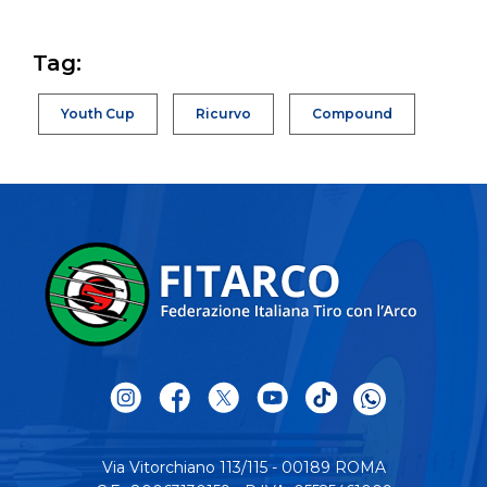
Tag:
Youth Cup
Ricurvo
Compound
Via Vitorchiano 113/115 - 00189 ROMA