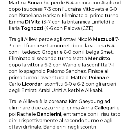
Martina
Sona
che perde 6-4 ancora con Asplund
dopo i successi 7-3 con l'ucraina Vitkovets e 6-0
con l'israeliana Barkan. Eliminate al primo turno
Emma
Di Vita
(3-7 con la britannica Linfield) e
Ilaria
Tognozzi
(4-6 con Fialova (CZE).
Tra gli Allievi perde agli ottavi Nicolò
Mazzuoli
7-
3 con il francese Lamouret dopo la vittoria 6-4
con il tedesco Groger e 6-0 con il belga Smet.
Eliminato al secondo turno Mattia
Menditto
dopo la vittoria 6-2 con Wang e la sconfitta 7-1
con lo spagnolo Palomo Sanchez. Finisce al
primo turno l'avventura di Matteo
Poiana
e
Carlo
Licordari
sconfitti 6-0 e 6-2 con gli arcieri
degli Emirati Arabi Uniti Alketbi e Alkaabi.
Tra le Allieve è la coreana Kim Gaeyoung ad
eliminare due azzurrine, prima Anna
Callegari
e
poi Rachele
Bandierini
, entrambe con il risultato
di 7-1 rispettivamente al secondo turno e agli
ottavi di finale. Bandierini negli scontri