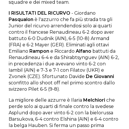
squadre e dei mixed team.
I RISULTATI DEL RICURVO
- Giordano
Pasqualon
è l'azzurro che fa più strada tra gli
Junior del ricurvo arrendendosi solo ai quarti
contro il francese Renaudineau 6-2 dopo aver
battuto 6-0 Dudnik (AIN), 6-5 (10-8) Armand
(FRA) e 6-2 Mayer (GER). Eliminati agli ottavi
Emiliano
Rampon
e Riccardo
Alfano
battuti da
Renaudineau 6-4 e da Shirabtsynguev (AIN) 6-2,
in precedenza i due avevano vinto 6-2 con
Iambil (AIN) e 7-3 e 7-1 con Filatov (UKR) e
Zvonek (CZE). Sfortunato Davide
De Giovanni
sconfitto allo shoot off nel primo scontro dallo
svizzero Pilet 6-5 (9-8).
La migliore delle azzurre è Ilaria
Melchiori
che
perde solo ai quarti di finale contro la svedese
Asplund dopo aver vinto 6-2 con la bielorussa
Barsukova, 6-4 contro Elshina (AIN) e 6-4 contro
la belga Hauben. Si ferma un passo prima