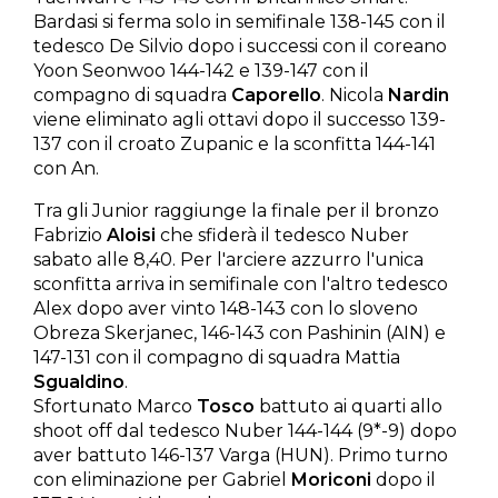
Bardasi si ferma solo in semifinale 138-145 con il
tedesco De Silvio dopo i successi con il coreano
Yoon Seonwoo 144-142 e 139-147 con il
compagno di squadra
Caporello
. Nicola
Nardin
viene eliminato agli ottavi dopo il successo 139-
137 con il croato Zupanic e la sconfitta 144-141
con An.
Tra gli Junior raggiunge la finale per il bronzo
Fabrizio
Aloisi
che sfiderà il tedesco Nuber
sabato alle 8,40. Per l'arciere azzurro l'unica
sconfitta arriva in semifinale con l'altro tedesco
Alex dopo aver vinto 148-143 con lo sloveno
Obreza Skerjanec, 146-143 con Pashinin (AIN) e
147-131 con il compagno di squadra Mattia
Sgualdino
.
Sfortunato Marco
Tosco
battuto ai quarti allo
shoot off dal tedesco Nuber 144-144 (9*-9) dopo
aver battuto 146-137 Varga (HUN). Primo turno
con eliminazione per Gabriel
Moriconi
dopo il