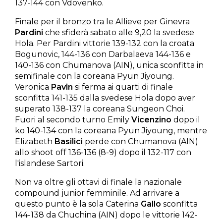
137-144 con Vdovenko.
Finale per il bronzo tra le Allieve per Ginevra
Pardini
che sfiderà sabato alle 9,20 la svedese
Hola. Per Pardini vittorie 139-132 con la croata
Bogunovic, 144-136 con Darbalaeva 144-136 e
140-136 con Chumanova (AIN), unica sconfitta in
semifinale con la coreana Pyun Jiyoung.
Veronica
Pavin
si ferma ai quarti di finale
sconfitta 141-135 dalla svedese Hola dopo aver
superato 138-137 la coreana Sungeon Choi.
Fuori al secondo turno Emily
Vicenzino
dopo il
ko 140-134 con la coreana Pyun Jiyoung, mentre
Elizabeth
Basilici
perde con Chumanova (AIN)
allo shoot off 136-136 (8-9) dopo il 132-117 con
l'islandese Sartori.
Non va oltre gli ottavi di finale la nazionale
compound junior femminile. Ad arrivare a
questo punto è la sola Caterina
Gallo
sconfitta
144-138 da Chuchina (AIN) dopo le vittorie 142-