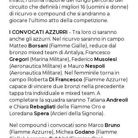
infatti, l'ultima frazione del lungo percorso del
circuito che definirà i migliori 16 (uomini e donne)
di ricurvo e compound che si andranno a
giocare l'ultimo atto della competizione.
I CONVOCATI AZZURRI
- Tra loro ci saranno
anche gli azzurri. Nel ricurvo saranno in campo
Matteo
Borsani
(Fiamme Gialle), reduce dal
bronzo mixed team di Antalya, Francesco
Gregori
(Marina Militare), Federico
Musolesi
(Aeronautica Militare) e Mauro
Nespoli
(Aeronautica Militare). Nel femminile torna in
campo Roberta
Di Francesco
(Fiamme Azzurre)
capace di vincere due bronzi nella precedente
tappa tra individuale e mixed team. A
completare la squadra saranno Tatiana
Andreoli
e Chiara
Rebagliati
delle Fiamme Oro e
Loredana
Spera
(Arcieri della Signoria).
Nel compound i convocati sono Marco
Bruno
(Fiamme Azzurre), Michea
Godano
(Fiamme