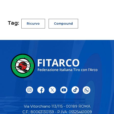
Tag:
Ricurvo
Compound
Via Vitorchiano 113/115 - 00189 ROMA
C.F.: 80063130159 - P.IVA: 05525461009