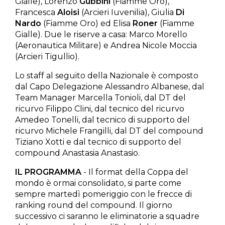
Gialle), Lorenzo
Gubbini
(Fiamme Oro),
Francesca
Aloisi
(Arcieri Iuvenilia), Giulia
Di
Nardo
(Fiamme Oro) ed Elisa
Roner
(Fiamme
Gialle). Due le riserve a casa: Marco Morello
(Aeronautica Militare) e Andrea Nicole Moccia
(Arcieri Tigullio).
Lo staff al seguito della Nazionale è composto
dal Capo Delegazione Alessandro Albanese, dal
Team Manager Marcella Tonioli, dal DT del
ricurvo Filippo Clini, dal tecnico del ricurvo
Amedeo Tonelli, dal tecnico di supporto del
ricurvo Michele Frangilli, dal DT del compound
Tiziano Xotti e dal tecnico di supporto del
compound Anastasia Anastasio.
IL PROGRAMMA
- Il format della Coppa del
mondo è ormai consolidato, si parte come
sempre martedì pomeriggio con le frecce di
ranking round del compound. Il giorno
successivo ci saranno le eliminatorie a squadre