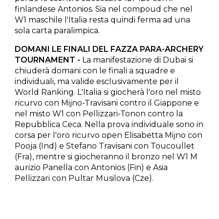
finlandese Antonios. Sia nel compoud che nel
W1 maschile l'Italia resta quindi ferma ad una
sola carta paralimpica.
D​OMANI LE FINALI DEL FAZZA PARA-ARCHERY
TOURNAMENT -
La manifestazione di Dubai si
chiuderà domani con le finali a squadre e
individuali, ma valide esclusivamente per il
World Ranking. L'Italia si giocherà l'oro nel misto
ricurvo con Mijno-Travisani ​contro il Giappone e
nel misto W1 ​con Pellizzari-Tonon​ contro la
Repubblica Ceca. Nella prova individuale ​​sono in
corsa per l'oro​ ricurvo open Elisabetta Mijno ​con
Pooja (Ind) e Stefano Travisani ​con Toucoullet
(Fra), mentre si giocheranno il bronzo ​nel W1 ​M​
aurizio ​Panella con Antonios (Fin) e Asia
Pellizzari ​c​on Pultar Musilova (Cze).