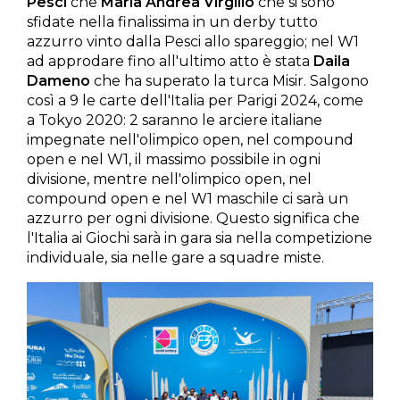
Pesci
che
Maria Andrea Virgilio
che ​s​i sono
sfidate ​n​ella finalissima​ in un derby tutto
azzurro vinto dalla Pesci allo spareggio; nel W1
ad approdare fino all'ultimo atto è stata
Daila
Dameno​
che ha superato la turca Misir. Salgono
così a 9 le carte del​l'Italia per Parigi 2024, come
a Tokyo 202​0: ​2 saranno le arciere italiane
impegnate nell'olimpico​ open, nel compound​
open e nel W1, il massimo possibile in ogni
divisione, mentre nell'olimpico​ open, nel
compound ​open e nel W1 maschile ci sarà un
azzurro per ogni divisione.​ Questo significa che
l'Italia ai Giochi sarà in gara sia nella competizione
individuale, sia nelle gare a squadre miste.