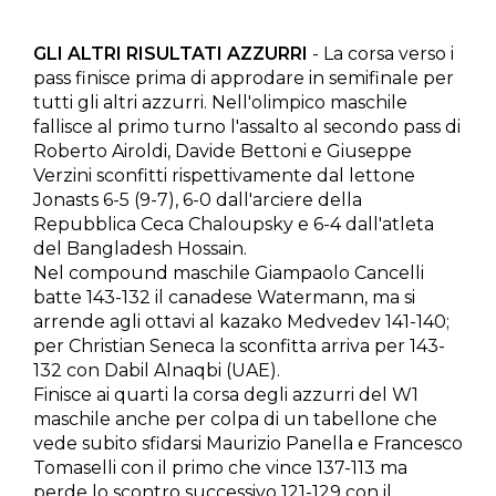
GLI ALTRI RISULTATI AZZURRI
- La corsa verso i
pass finisce prima di approdare in semifinale per
tutti gli altri azzurri. Nell'olimpico maschile
fallisce al primo turno l'assalto al secondo pass di
Roberto Airoldi, Davide Bettoni e Giuseppe
Verzini sconfitti rispettivamente dal lettone
Jonasts 6-5 (9-7), 6-0 dall'arciere della
Repubblica Ceca Chaloupsky e 6-4 dall'atleta
del Bangladesh Hossain.
Nel compound maschile Giampaolo Cancelli
batte 143-132 il canadese Watermann, ma si
arrende agli ottavi al kazako Medvedev 141-140;
per Christian Seneca la sconfitta arriva per 143-
132 con Dabil Alnaqbi (UAE).
Finisce ai quarti la corsa degli azzurri del W1
maschile anche per colpa di un tabellone che
vede subito sfidarsi Maurizio Panella e Francesco
Tomaselli con il primo che vince 137-113 ma
perde lo scontro successivo 121-129 con il