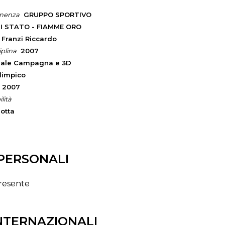
enenza
GRUPPO SPORTIVO
DI STATO - FIAMME ORO
Franzi Riccardo
iplina
2007
nale Campagna e 3D
limpico
2007
lità
iotta
PERSONALI
resente
INTERNAZIONALI