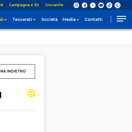
nd
Campagna e 3D
Giovanile
li
Tesserati
Società
Media
Contatti
NA INDIETRO
I