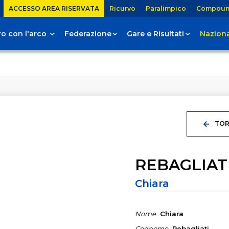
ACCESSO AREA RISERVATA
Ricurvo
Paralimpico
Compou
tiro con l'arco
Federazione
Gare e Risultati
Naziona
TOR
REBAGLIAT
Chiara
Nome
Chiara
Cognome
Rebagliati