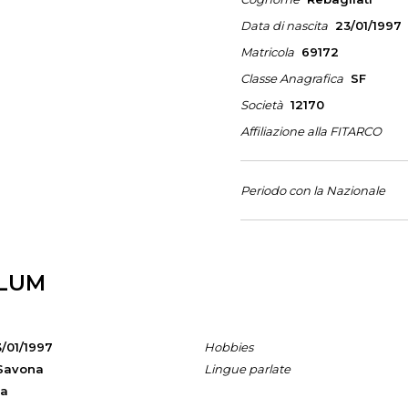
Data di nascita
23/01/1997
Matricola
69172
Classe Anagrafica
SF
Società
12170
Affiliazione alla FITARCO
Periodo con la Nazionale
LUM
/01/1997
Hobbies
Savona
Lingue parlate
na