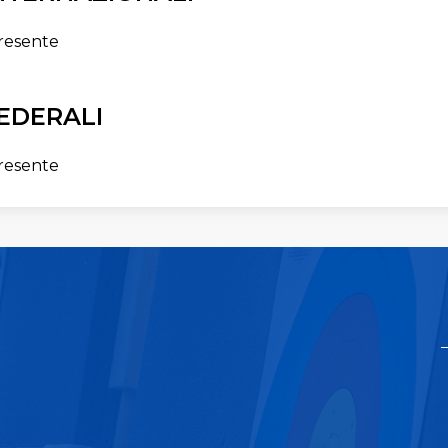
resente
EDERALI
resente