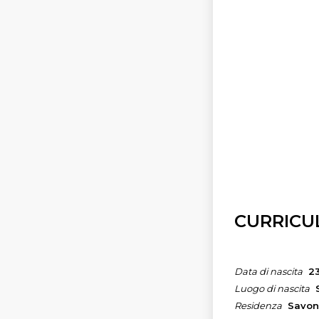
CURRICU
Data di nascita
23
Luogo di nascita
Residenza
Savo