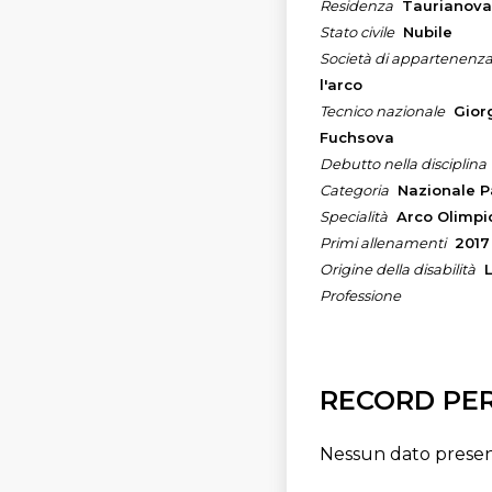
Residenza
Taurianova
Stato civile
Nubile
Società di appartenenz
l'arco
Tecnico nazionale
Gior
Fuchsova
Debutto nella disciplina
Categoria
Nazionale P
Specialità
Arco Olimpi
Primi allenamenti
2017
Origine della disabilità
Professione
RECORD PE
Nessun dato prese