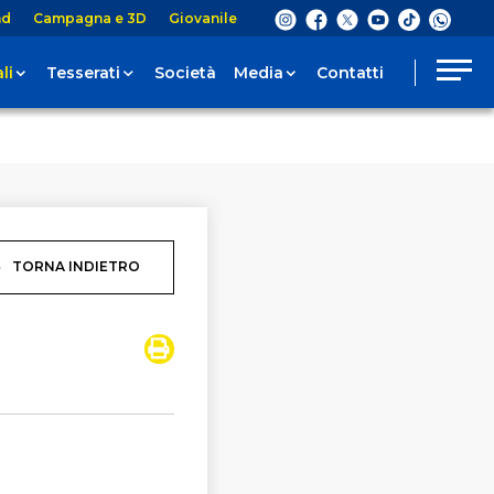
nd
Campagna e 3D
Giovanile
li
Tesserati
Società
Media
Contatti
TORNA INDIETRO