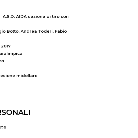
a
A.S.D. AIDA sezione di tiro con
gio Botto, Andrea Toderi, Fabio
2017
aralimpica
co
Lesione midollare
RSONALI
nte