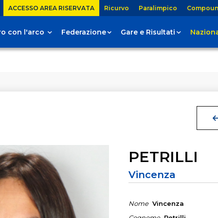
ACCESSO AREA RISERVATA
Ricurvo
Paralimpico
Compou
tiro con l'arco
Federazione
Gare e Risultati
Naziona
PETRILLI
Vincenza
Nome
Vincenza
Cognome
Petrilli