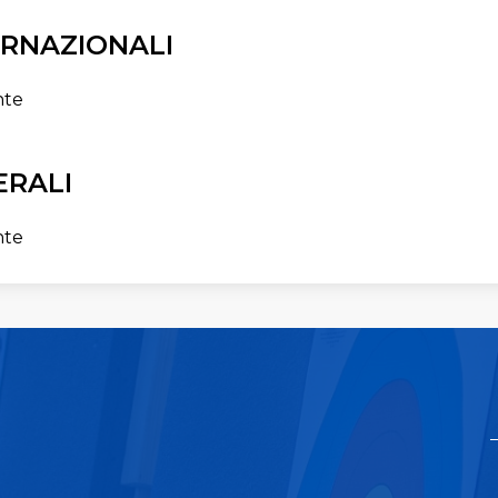
ERNAZIONALI
nte
ERALI
nte