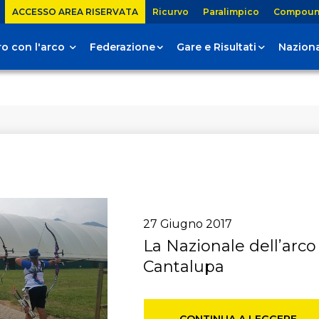
ACCESSO AREA RISERVATA
Ricurvo
Paralimpico
Compou
tiro con l'arco
Federazione
Gare e Risultati
Naziona
27
Giugno
2017
La Nazionale dell’arco
Cantalupa