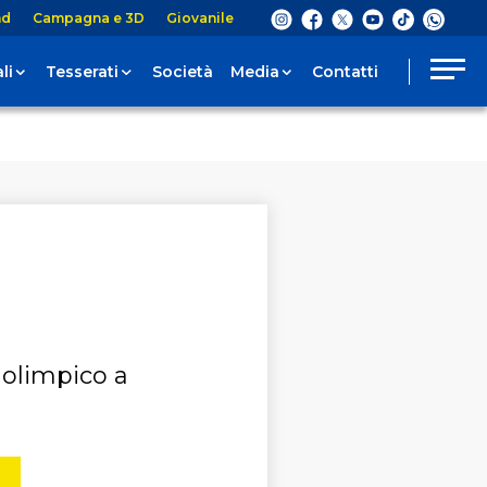
nd
Campagna e 3D
Giovanile
li
Tesserati
Società
Media
Contatti
 olimpico a