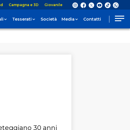
nd
Campagna e 3D
Giovanile
li
Tesserati
Società
Media
Contatti
 feteggiano 30 anni