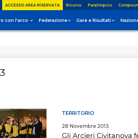
ACCESSO AREA RISERVATA
Ricurvo
Paralimpico
Compou
tiro con l'arco
Federazione
Gare e Risultati
Naziona
3
TERRITORIO
28 Novembre 2013
Gli Arcieri Civitanova