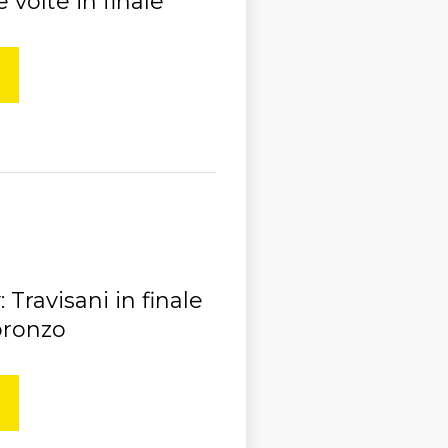
 volte in finale
Travisani in finale
 bronzo