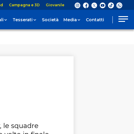
nd
Campagna e 3D
Giovanile
li
Tesserati
Società
Media
Contatti
, le squadre