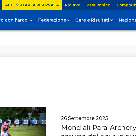
ACCESSO AREA RISERVATA
Ricurvo
Paralimpico
Compou
tiro con l'arco
Federazione
Gare e Risultati
Naziona
26
Settembre
2025
Mondiali Para-Archery