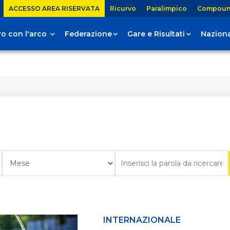
ACCESSO AREA RISERVATA
Ricurvo
Paralimpico
Compou
tiro con l'arco
Federazione
Gare e Risultati
Naziona
INTERNAZIONALE