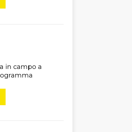
rna in campo a
programma