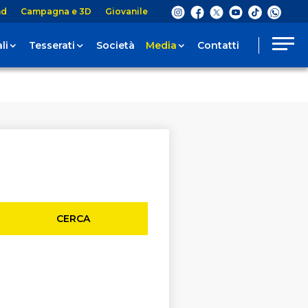
nd
Campagna e 3D
Giovanile
li
Tesserati
Società
Media
Contatti
CERCA