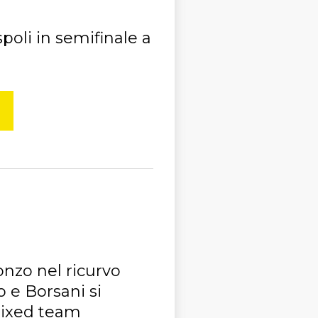
oli in semifinale a
onzo nel ricurvo
 e Borsani si
mixed team