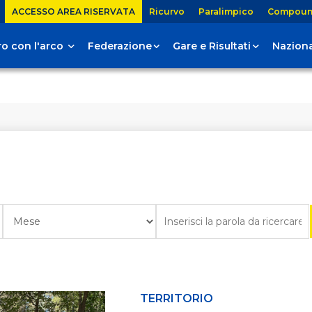
ACCESSO AREA RISERVATA
Ricurvo
Paralimpico
Compou
tiro con l'arco
Federazione
Gare e Risultati
Naziona
TERRITORIO