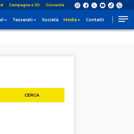
nd
Campagna e 3D
Giovanile
li
Tesserati
Società
Media
Contatti
CERCA